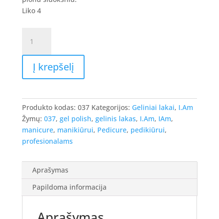
Liko 4
produkto
kiekis:
I.Am
Į krepšelį
Gel
Polish
-
gelinis
Produkto kodas:
037
Kategorijos:
Geliniai lakai
,
I.Am
lakas
Žymų:
037
,
gel polish
,
gelinis lakas
,
I.Am
,
IAm
,
#037
manicure
,
manikiūrui
,
Pedicure
,
pedikiūrui
,
-
profesionalams
Touched,
7ml.
Aprašymas
Papildoma informacija
Aprašymas