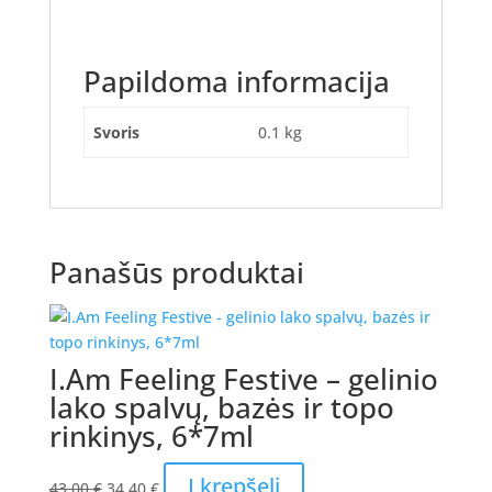
Papildoma informacija
Svoris
0.1 kg
Panašūs produktai
I.Am Feeling Festive – gelinio
lako spalvų, bazės ir topo
rinkinys, 6*7ml
Original
Current
Į krepšelį
43.00
€
34.40
€