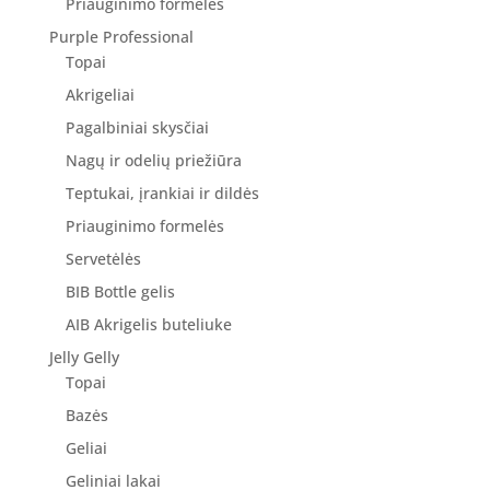
Priauginimo formelės
Purple Professional
Topai
Akrigeliai
Pagalbiniai skysčiai
Nagų ir odelių priežiūra
Teptukai, įrankiai ir dildės
Priauginimo formelės
Servetėlės
BIB Bottle gelis
AIB Akrigelis buteliuke
Jelly Gelly
Topai
Bazės
Geliai
Geliniai lakai