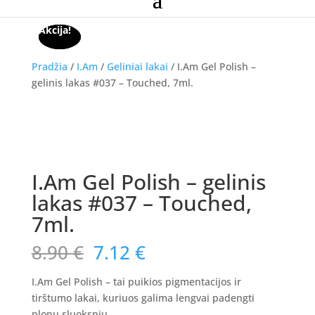
Akcija!
Akcija!
Pradžia
/
I.Am
/
Geliniai lakai
/ I.Am Gel Polish –
gelinis lakas #037 – Touched, 7ml.
Akcija!
I.Am Gel Polish – gelinis
lakas #037 – Touched,
7ml.
Original
Current
8.90
€
7.12
€
price
price
was:
is:
I.Am Gel Polish – tai puikios pigmentacijos ir
8.90 €.
7.12 €.
tirštumo lakai, kuriuos galima lengvai padengti
plonu sluoksniu.