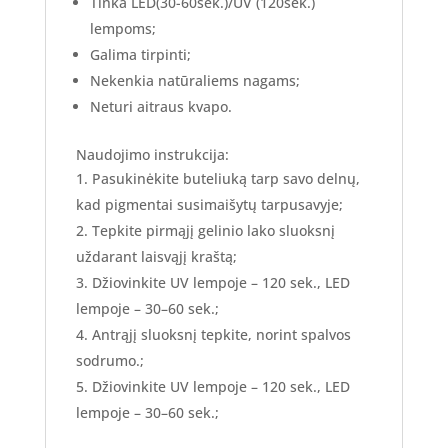
Tinka LED(30-60sek.)/UV (120sek.)
lempoms;
Galima tirpinti;
Nekenkia natūraliems nagams;
Neturi aitraus kvapo.
Naudojimo instrukcija:
Pasukinėkite buteliuką tarp savo delnų,
kad pigmentai susimaišytų tarpusavyje;
Tepkite pirmąjį gelinio lako sluoksnį
uždarant laisvąjį kraštą;
Džiovinkite UV lempoje – 120 sek., LED
lempoje – 30–60 sek.;
Antrąjį sluoksnį tepkite, norint spalvos
sodrumo.;
Džiovinkite UV lempoje – 120 sek., LED
lempoje – 30–60 sek.;