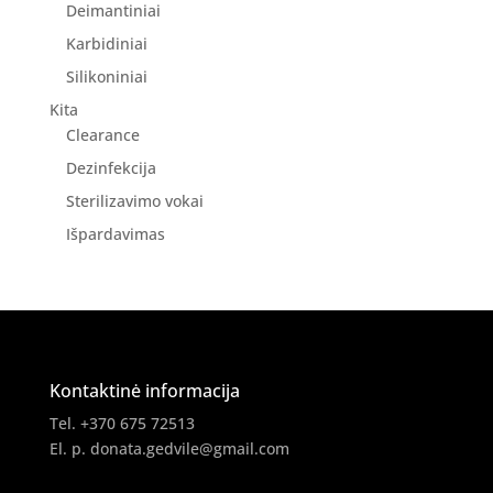
Deimantiniai
Karbidiniai
Silikoniniai
Kita
Clearance
Dezinfekcija
Sterilizavimo vokai
Išpardavimas
Kontaktinė informacija
Tel. +370 675 72513
El. p.
donata.gedvile@gmail.com