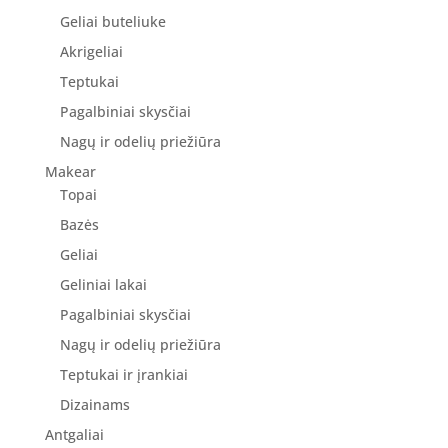
Geliai buteliuke
Akrigeliai
Teptukai
Pagalbiniai skysčiai
Nagų ir odelių priežiūra
Makear
Topai
Bazės
Geliai
Geliniai lakai
Pagalbiniai skysčiai
Nagų ir odelių priežiūra
Teptukai ir įrankiai
Dizainams
Antgaliai