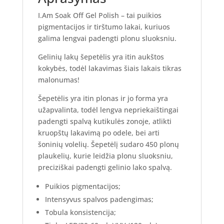
I.Am Soak Off Gel Polish – tai puikios
pigmentacijos ir tirštumo lakai, kuriuos
galima lengvai padengti plonu sluoksniu.
Gelinių lakų šepetėlis yra itin aukštos
kokybės, todėl lakavimas šiais lakais tikras
malonumas!
Šepetėlis yra itin plonas ir jo forma yra
užapvalinta, todėl lengva nepriekaištingai
padengti spalvą kutikulės zonoje, atlikti
kruopštų lakavimą po odele, bei arti
šoninių volelių. Šepetėlį sudaro 450 plonų
plaukelių, kurie leidžia plonu sluoksniu,
preciziškai padengti gelinio lako spalvą.
Puikios pigmentacijos;
Intensyvus spalvos padengimas;
Tobula konsistencija;