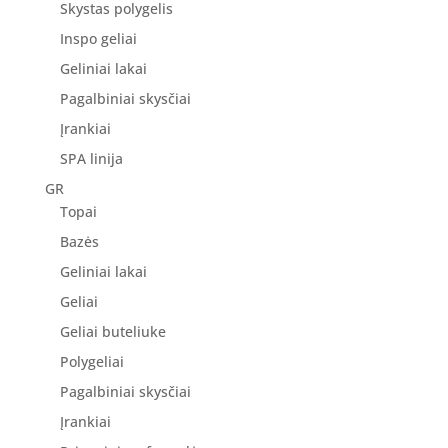
Skystas polygelis
Inspo geliai
Geliniai lakai
Pagalbiniai skysčiai
Įrankiai
SPA linija
GR
Topai
Bazės
Geliniai lakai
Geliai
Geliai buteliuke
Polygeliai
Pagalbiniai skysčiai
Įrankiai