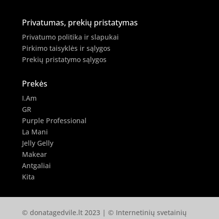
Privatumas, prekių pristatymas
Privatumo politika ir slapukai
Pirkimo taisyklės ir sąlygos
Prekių pristatymo sąlygos
Prekės
I.Am
GR
Purple Professional
La Mani
Jelly Gelly
Makear
Antgaliai
Kita
© donatagedvile.lt 2023 | © Internetinių svetainių