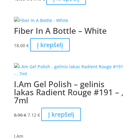
price
price
was:
is:
43.00 €.
34.40 €.
Fiber In A Bottle – White
Į krepšelį
18.00
€
I.Am Gel Polish – gelinis
lakas Radient Rouge #191 – ,
7ml
Original
Current
Į krepšelį
8.90
€
7.12
€
price
price
was:
is:
8.90 €.
7.12 €.
I.Am