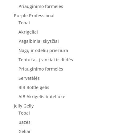
Priauginimo formelės
Purple Professional
Topai
Akrigeliai
Pagalbiniai skysčiai
Nagų ir odelių priežiūra
Teptukai, įrankiai ir dildės
Priauginimo formelės
Servetėlės
BIB Bottle gelis
AIB Akrigelis buteliuke
Jelly Gelly
Topai
Bazės
Geliai