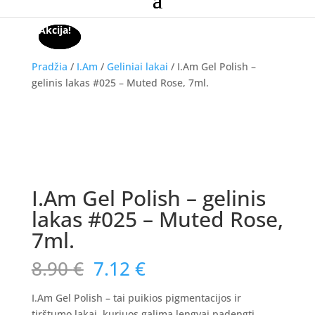
Akcija!
Akcija!
Akcija!
Pradžia
/
I.Am
/
Geliniai lakai
/ I.Am Gel Polish –
gelinis lakas #025 – Muted Rose, 7ml.
Akcija!
I.Am Gel Polish – gelinis
lakas #025 – Muted Rose,
7ml.
Original
Current
8.90
€
7.12
€
price
price
was:
is:
I.Am Gel Polish – tai puikios pigmentacijos ir
tirštumo lakai, kuriuos galima lengvai padengti