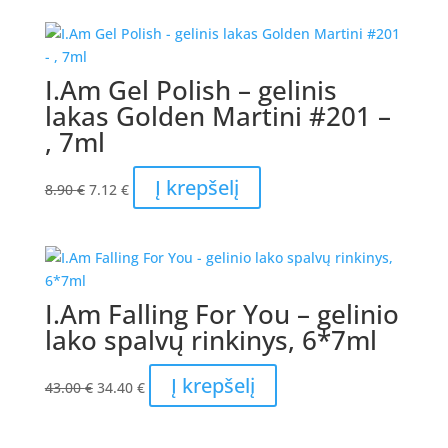
was:
is:
8.90 €.
7.12 €.
I.Am Gel Polish – gelinis
lakas Golden Martini #201 –
, 7ml
Original
Current
Į krepšelį
8.90
€
7.12
€
price
price
was:
is:
8.90 €.
7.12 €.
I.Am Falling For You – gelinio
lako spalvų rinkinys, 6*7ml
Original
Current
Į krepšelį
43.00
€
34.40
€
price
price
was:
is: