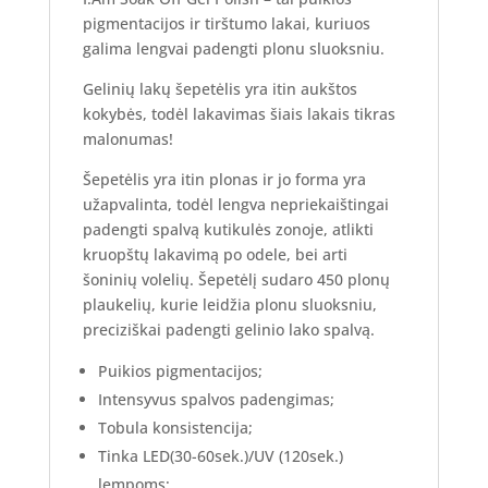
pigmentacijos ir tirštumo lakai, kuriuos
galima lengvai padengti plonu sluoksniu.
Gelinių lakų šepetėlis yra itin aukštos
kokybės, todėl lakavimas šiais lakais tikras
malonumas!
Šepetėlis yra itin plonas ir jo forma yra
užapvalinta, todėl lengva nepriekaištingai
padengti spalvą kutikulės zonoje, atlikti
kruopštų lakavimą po odele, bei arti
šoninių volelių. Šepetėlį sudaro 450 plonų
plaukelių, kurie leidžia plonu sluoksniu,
preciziškai padengti gelinio lako spalvą.
Puikios pigmentacijos;
Intensyvus spalvos padengimas;
Tobula konsistencija;
Tinka LED(30-60sek.)/UV (120sek.)
lempoms;