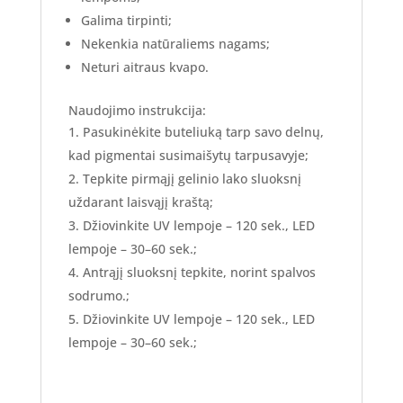
Galima tirpinti;
Nekenkia natūraliems nagams;
Neturi aitraus kvapo.
Naudojimo instrukcija:
Pasukinėkite buteliuką tarp savo delnų,
kad pigmentai susimaišytų tarpusavyje;
Tepkite pirmąjį gelinio lako sluoksnį
uždarant laisvąjį kraštą;
Džiovinkite UV lempoje – 120 sek., LED
lempoje – 30–60 sek.;
Antrąjį sluoksnį tepkite, norint spalvos
sodrumo.;
Džiovinkite UV lempoje – 120 sek., LED
lempoje – 30–60 sek.;