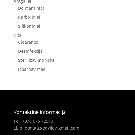
Antgaliai
Deimantiniai
Karbidiniai
Silikoniniai
Kita
Clearance
Dezinfekcija
Sterilizavimo vokai
Išpardavimas
Kontaktinė informacija
Tel. +370 675 72513
El. p.
donata.gedvile@gmail.com