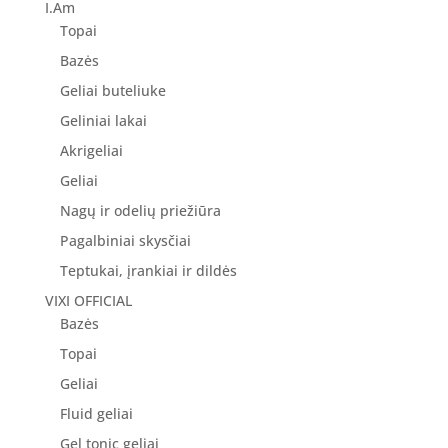
43.00 €.
34.40 €.
I.Am
Topai
Bazės
Geliai buteliuke
Geliniai lakai
Akrigeliai
Geliai
Nagų ir odelių priežiūra
Pagalbiniai skysčiai
Teptukai, įrankiai ir dildės
VIXI OFFICIAL
Bazės
Topai
Geliai
Fluid geliai
Gel tonic geliai