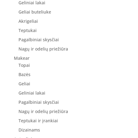
Geliniai lakai
Geliai buteliuke
Akrigeliai
Teptukai
Pagalbiniai skysčiai
Nagų ir odelių priežiūra
Makear
Topai
Bazės
Geliai
Geliniai lakai
Pagalbiniai skysčiai
Nagų ir odelių priežiūra
Teptukai ir įrankiai
Dizainams