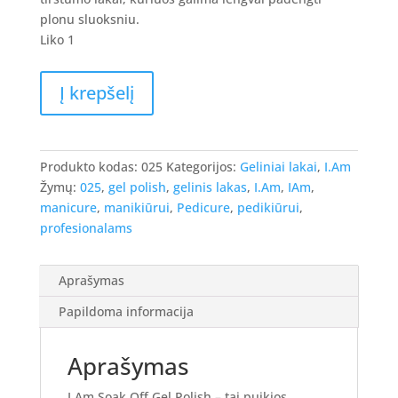
8.90 €.
7.12 €.
plonu sluoksniu.
Liko 1
produkto
Į krepšelį
kiekis:
I.Am
Gel
Polish
Produkto kodas:
025
Kategorijos:
Geliniai lakai
,
I.Am
-
Žymų:
025
,
gel polish
,
gelinis lakas
,
I.Am
,
IAm
,
gelinis
manicure
,
manikiūrui
,
Pedicure
,
pedikiūrui
,
lakas
profesionalams
#025
-
Aprašymas
Muted
Rose,
Papildoma informacija
7ml.
Aprašymas
I.Am Soak Off Gel Polish – tai puikios