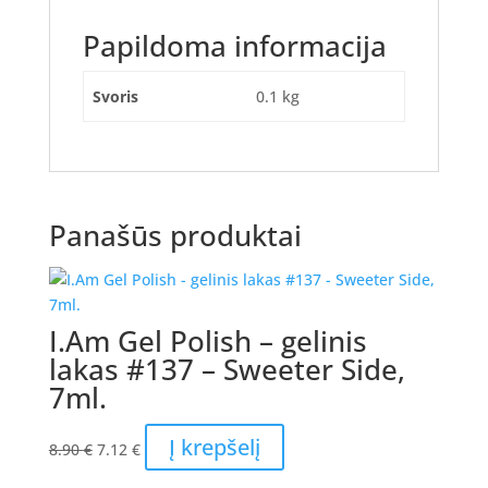
Papildoma informacija
Svoris
0.1 kg
Panašūs produktai
I.Am Gel Polish – gelinis
lakas #137 – Sweeter Side,
7ml.
Original
Current
Į krepšelį
8.90
€
7.12
€
price
price