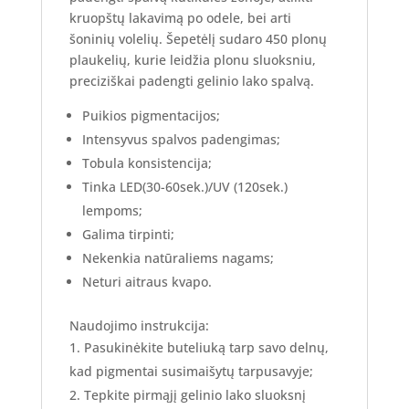
kruopštų lakavimą po odele, bei arti
šoninių volelių. Šepetėlį sudaro 450 plonų
plaukelių, kurie leidžia plonu sluoksniu,
preciziškai padengti gelinio lako spalvą.
Puikios pigmentacijos;
Intensyvus spalvos padengimas;
Tobula konsistencija;
Tinka LED(30-60sek.)/UV (120sek.)
lempoms;
Galima tirpinti;
Nekenkia natūraliems nagams;
Neturi aitraus kvapo.
Naudojimo instrukcija:
Pasukinėkite buteliuką tarp savo delnų,
kad pigmentai susimaišytų tarpusavyje;
Tepkite pirmąjį gelinio lako sluoksnį