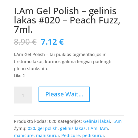
I.Am Gel Polish – gelinis
lakas #020 – Peach Fuzz,
7ml.
Original
Current
8.90
€
7.12
€
price
price
was:
is:
I.Am Gel Polish – tai puikios pigmentacijos ir
8.90 €.
7.12 €.
tirštumo lakai, kuriuos galima lengvai padengti
plonu sluoksniu.
Liko 2
produkto
Please Wait...
kiekis:
I.Am
Gel
Polish
Produkto kodas:
020
Kategorijos:
Geliniai lakai
,
I.Am
-
Žymų:
020
,
gel polish
,
gelinis lakas
,
I.Am
,
IAm
,
gelinis
manicure
,
manikiūrui
,
Pedicure
,
pedikiūrui
,