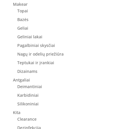
Makear
Topai
Bazės
Geliai
Geliniai lakai
Pagalbiniai skysčiai
Nagų ir odelių priežiūra
Teptukai ir įrankiai
Dizainams
Antgaliai
Deimantiniai
Karbidiniai
Silikoniniai
Kita
Clearance
Dezinfekcija