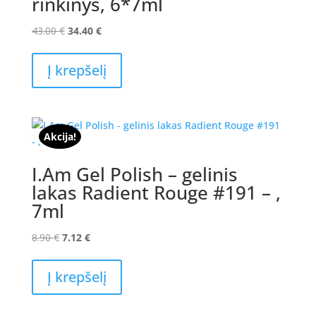
rinkinys, 6*7ml
Original
Current
43.00
€
34.40
€
price
price
was:
is:
Į krepšelį
43.00 €.
34.40 €.
Akcija!
I.Am Gel Polish – gelinis
lakas Radient Rouge #191 – ,
7ml
Original
Current
8.90
€
7.12
€
price
price
was:
is:
Į krepšelį
8.90 €.
7.12 €.