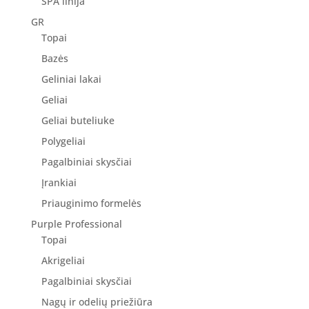
SPA linija
GR
Topai
Bazės
Geliniai lakai
Geliai
Geliai buteliuke
Polygeliai
Pagalbiniai skysčiai
Įrankiai
Priauginimo formelės
Purple Professional
Topai
Akrigeliai
Pagalbiniai skysčiai
Nagų ir odelių priežiūra