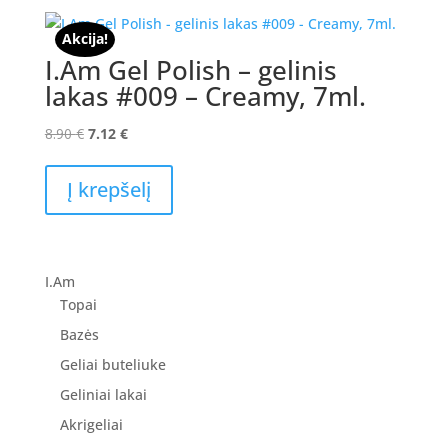
Akcija!
I.Am Gel Polish – gelinis
lakas #009 – Creamy, 7ml.
Original
Current
8.90
€
7.12
€
price
price
was:
is:
Į krepšelį
8.90 €.
7.12 €.
I.Am
Topai
Bazės
Geliai buteliuke
Geliniai lakai
Akrigeliai