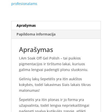
lakas
profesionalams
#020
-
Peach
Fuzz,
Aprašymas
7ml.
Papildoma informacija
Aprašymas
I.Am Soak Off Gel Polish – tai puikios
pigmentacijos ir tirštumo lakai, kuriuos
galima lengvai padengti plonu sluoksniu.
Gelinių lakų šepetėlis yra itin aukštos
kokybės, todėl lakavimas šiais lakais tikras
malonumas!
Šepetėlis yra itin plonas ir jo forma yra
užapvalinta, todėl lengva nepriekaištingai
padengti spalvą kutikulės zonoje, atlikti