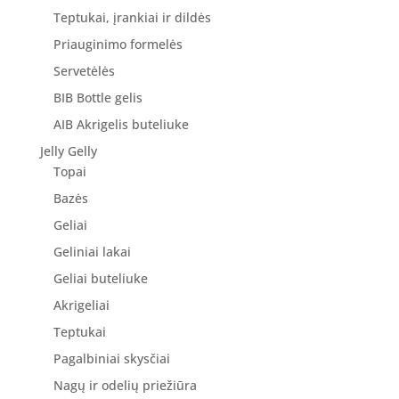
Teptukai, įrankiai ir dildės
Priauginimo formelės
Servetėlės
BIB Bottle gelis
AIB Akrigelis buteliuke
Jelly Gelly
Topai
Bazės
Geliai
Geliniai lakai
Geliai buteliuke
Akrigeliai
Teptukai
Pagalbiniai skysčiai
Nagų ir odelių priežiūra