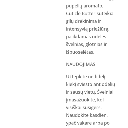
pupelių aromato,
Cuticle Butter suteikia
gilų drėkinimą ir
intensyvią priežiūrą,
palikdamas odeles
švelnias, glotnias ir
išpuoselėtas.
NAUDOJIMAS
Užtepkite nedidelį
kiekį sviesto ant odelių
ir sausų vietų. Švelniai
įmasažuokite, kol
visiškai susigers.
Naudokite kasdien,
ypač vakare arba po