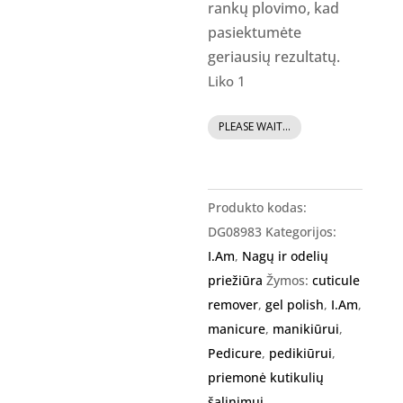
rankų plovimo, kad
pasiektumėte
geriausių rezultatų.
Liko 1
produkto
PLEASE WAIT...
kiekis:
I.Am
Cuticle
Produkto kodas:
Butter
DG08983
Kategorijos:
Soybean
I.Am
,
Nagų ir odelių
-
priežiūra
Žymos:
cuticule
kutikulių
remover
,
gel polish
,
I.Am
,
sviestas
manicure
,
manikiūrui
,
10gr
Pedicure
,
pedikiūrui
,
priemonė kutikulių
šalinimui
,