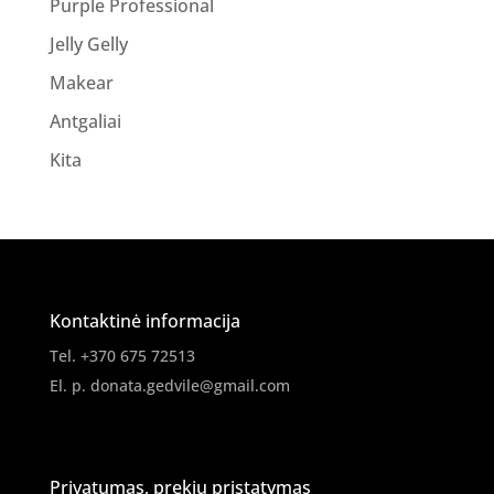
Purple Professional
Jelly Gelly
Makear
Antgaliai
Kita
Kontaktinė informacija
Tel. +370 675 72513
El. p.
donata.gedvile@gmail.com
Privatumas, prekių pristatymas