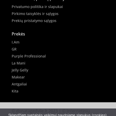
Privatumo politika ir slapukai
Pirkimo taisyklės ir sąlygos
Prekių pristatymo sąlygos
Prekės
I.Am
GR
Purple Professional
La Mani
Jelly Gelly
Makear
Antgaliai
Kita
© donatagedvile.lt 2023 | © Internetinių
Sklandžiam svetainės veikimui naudojame slapukus (cookies).