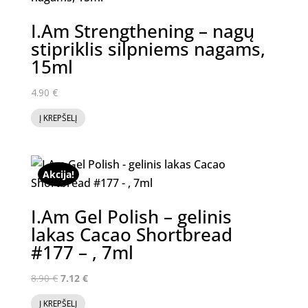
I.Am Strengthening – nagų
stipriklis silpniems nagams,
15ml
4.90
€
Į KREPŠELĮ
Akcija!
I.Am Gel Polish – gelinis
lakas Cacao Shortbread
#177 – , 7ml
Original
Current
8.90
€
7.12
€
price
price
Į KREPŠELĮ