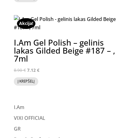
was:
is:
8.90 €.
7.12 €.
Akcija!
I.Am Gel Polish – gelinis
lakas Gilded Beige #187 – ,
7ml
Original
Current
8.90
€
7.12
€
price
price
Į KREPŠELĮ
was:
is:
8.90 €.
7.12 €.
I.Am
VIXI OFFICIAL
GR