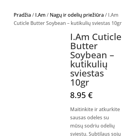
Pradžia
/
I.Am
/
Nagų ir odelių priežiūra
/ I.Am
Cuticle Butter Soybean – kutikulių sviestas 10gr
I.Am Cuticle
Butter
Soybean –
kutikulių
sviestas
10gr
8.95
€
Maitinkite ir atkurkite
sausas odeles su
mūsų sodriu odelių
sviestu. Subtilaus sojų