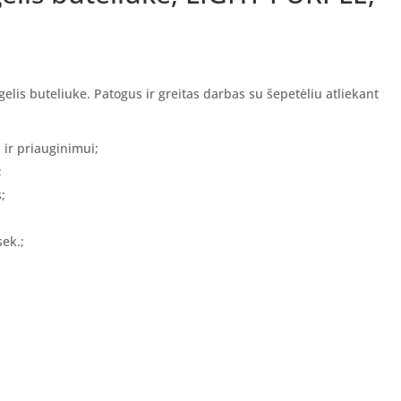
/gelis buteliuke. Patogus ir greitas darbas su šepetėliu atliekant
 ir priauginimui;
;
;
sek.;