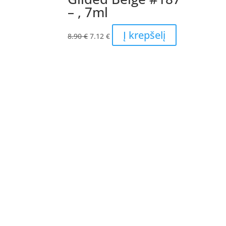
– , 7ml
Original
Current
Į krepšelį
8.90
€
7.12
€
price
price
was:
is:
8.90 €.
7.12 €.