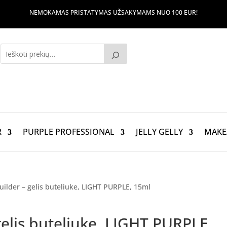
NEMOKAMAS PRISTATYMAS UŽSAKYMAMS NUO 100 EUR!
R
PURPLE PROFESSIONAL
JELLY GELLY
MAKE
uilder – gelis buteliuke, LIGHT PURPLE, 15ml
gelis buteliuke, LIGHT PURPLE,