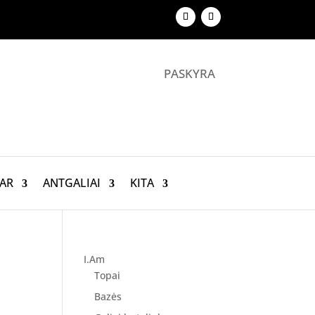
PASKYRA
AR
ANTGALIAI
KITA
I.Am
Topai
Bazės