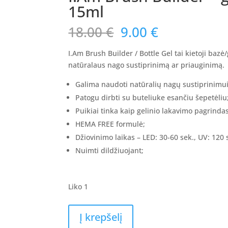
15ml
Original
Current
18.00
€
9.00
€
price
price
was:
is:
I.Am Brush Builder / Bottle Gel tai kietoji bazė
18.00 €.
9.00 €.
natūralaus nago sustiprinimą ar priauginimą.
Galima naudoti natūralių nagų sustiprinimui
Patogu dirbti su buteliuke esančiu šepetėliu
Puikiai tinka kaip gelinio lakavimo pagrindas
HEMA FREE formulė;
Džiovinimo laikas – LED: 30-60 sek., UV: 120 
Nuimti dildžiuojant;
Liko 1
produkto
Į krepšelį
kiekis: