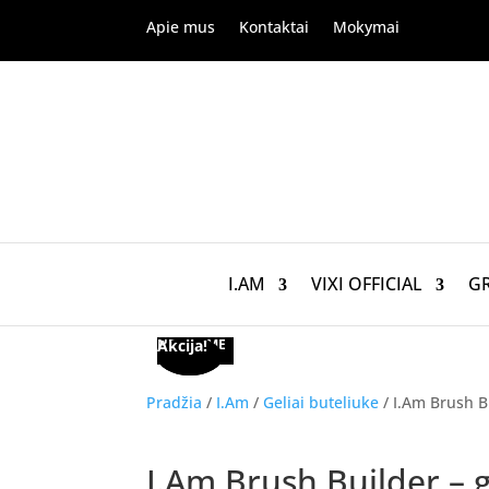
Apie mus
Kontaktai
Mokymai
I.AM
VIXI OFFICIAL
G
Akcija!
NETURIME
Akcija!
Pradžia
/
I.Am
/
Geliai buteliuke
/ I.Am Brush B
Akcija!
I.Am Brush Builder – 