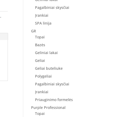
Pagalbiniai skysčiai
Įrankiai
m
,
SPA linija
GR
Topai
Bazės
Geliniai lakai
Geliai
Geliai buteliuke
Polygeliai
Pagalbiniai skysčiai
Įrankiai
Priauginimo formelės
Purple Professional
Topai