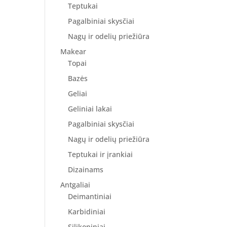
Teptukai
Pagalbiniai skysčiai
Nagų ir odelių priežiūra
Makear
Topai
Bazės
Geliai
Geliniai lakai
Pagalbiniai skysčiai
Nagų ir odelių priežiūra
Teptukai ir įrankiai
Dizainams
Antgaliai
Deimantiniai
Karbidiniai
Silikoniniai