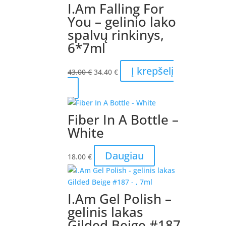
I.Am Falling For
You – gelinio lako
spalvų rinkinys,
6*7ml
Original
Current
Į krepšelį
43.00
€
34.40
€
price
price
was:
is:
43.00 €.
34.40 €.
Fiber In A Bottle –
White
Daugiau
18.00
€
I.Am Gel Polish –
gelinis lakas
Gilded Beige #187