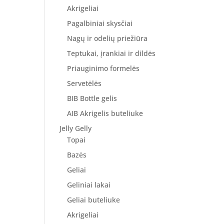
Akrigeliai
Pagalbiniai skysčiai
Nagų ir odelių priežiūra
Teptukai, įrankiai ir dildės
Priauginimo formelės
Servetėlės
BIB Bottle gelis
AIB Akrigelis buteliuke
Jelly Gelly
Topai
Bazės
Geliai
Geliniai lakai
Geliai buteliuke
Akrigeliai