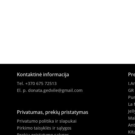
Kontaktinė informacija
Pr
Tel. +370 675 72513
I.A
El. p.
donata.gedvile@gmail.com
GR
Pur
La 
Jell
Privatumas, prekių pristatymas
Ma
Privatumo politika ir slapukai
Ant
Pirkimo taisyklės ir sąlygos
Kit
Prekių pristatymo sąlygos