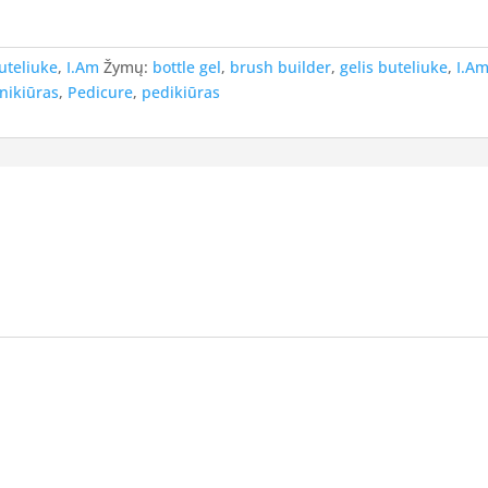
buteliuke
,
I.Am
Žymų:
bottle gel
,
brush builder
,
gelis buteliuke
,
I.A
nikiūras
,
Pedicure
,
pedikiūras