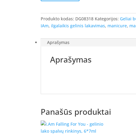
I.Am
Brush
Builder
Produkto kodas:
DG08318
Kategorijos:
Geliai 
-
IAm
,
ilgalaikis gelinis lakavimas
,
manicure
,
ma
gelis
buteliuke,
Aprašymas
LIGHT
PURPLE,
Aprašymas
15ml
Panašūs produktai