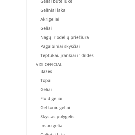
Geliai buteliuke
Geliniai lakai
Akrigeliai
Geliai
Nagų ir odelių priežiūra
Pagalbiniai skysčiai
Teptukai, įrankiai ir dildės
VIXI OFFICIAL
Bazės
Topai
Geliai
Fluid geliai
Gel tonic geliai
Skystas polygelis
Inspo geliai
Geliniai lakai