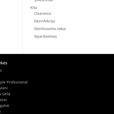
Kita
Clearance
Dezinfekcija
Sterilizavimo vokai
Išpardavimas
ekės
m
ple Professional
Mani
y Gelly
kear
galiai
a