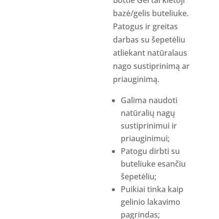
9.00 €.
bazė/gelis buteliuke.
Patogus ir greitas
darbas su šepetėliu
atliekant natūralaus
nago sustiprinimą ar
priauginimą.
Galima naudoti
natūralių nagų
sustiprinimui ir
priauginimui;
Patogu dirbti su
buteliuke esančiu
šepetėliu;
Puikiai tinka kaip
gelinio lakavimo
pagrindas;