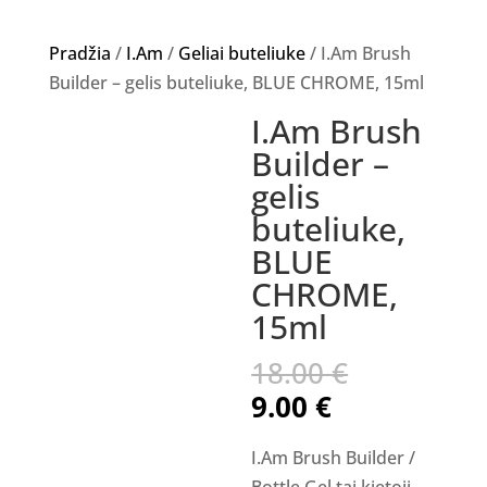
Pradžia
/
I.Am
/
Geliai buteliuke
/ I.Am Brush
Builder – gelis buteliuke, BLUE CHROME, 15ml
I.Am Brush
Akcija!
Builder –
gelis
buteliuke,
BLUE
CHROME,
15ml
Original
18.00
€
price
Current
9.00
€
was:
price
18.00 €.
is:
I.Am Brush Builder /
Bottle Gel tai kietoji