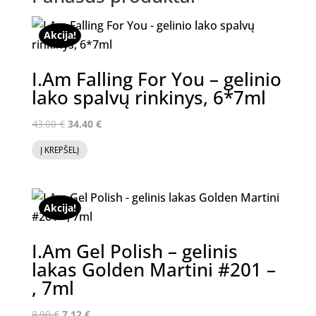
Akcija!
I.Am Falling For You – gelinio
lako spalvų rinkinys, 6*7ml
Original
Current
43.00
€
34.40
€
price
price
Į KREPŠELĮ
was:
is:
43.00 €.
34.40 €.
Akcija!
I.Am Gel Polish – gelinis
lakas Golden Martini #201 –
, 7ml
Original
Current
8.90
€
7.12
€