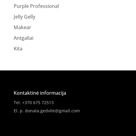
Purple Professional
Jelly Gelly
Makear
Antgaliai
Kita
Kontaktinė informacija
Tel. +370 675 72513
El. p.
donata.gedvile@gmail.com