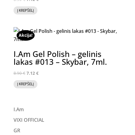
price
price
Į KREPŠELĮ
was:
is:
8.90 €.
7.12 €.
Akcija!
I.Am Gel Polish – gelinis
lakas #013 – Skybar, 7ml.
Original
Current
8.90
€
7.12
€
price
price
Į KREPŠELĮ
was:
is:
8.90 €.
7.12 €.
I.Am
VIXI OFFICIAL
GR