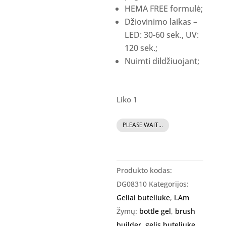
HEMA FREE formulė;
Džiovinimo laikas –
LED: 30-60 sek., UV:
120 sek.;
Nuimti dildžiuojant;
Liko 1
produkto
PLEASE WAIT...
kiekis:
I.Am
Brush
Produkto kodas:
Builder
DG08310
Kategorijos:
-
Geliai buteliuke
,
I.Am
gelis
Žymų:
bottle gel
,
brush
buteliuke,
builder
,
gelis buteliuke
,