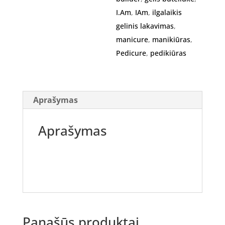
BLUE
I.Am
,
IAm
,
ilgalaikis
CHROME,
gelinis lakavimas
,
15ml
manicure
,
manikiūras
,
Pedicure
,
pedikiūras
Aprašymas
Aprašymas
Panašūs produktai