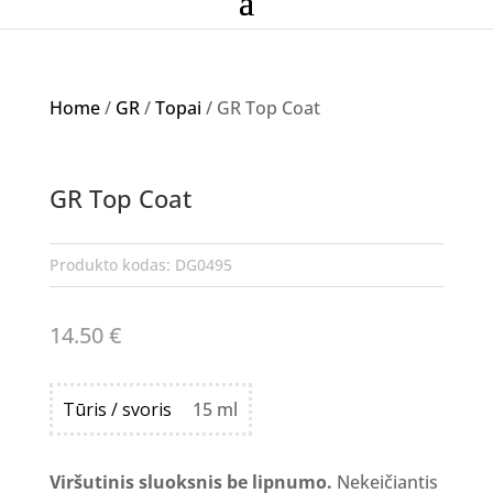
Home
/
GR
/
Topai
/ GR Top Coat
GR Top Coat
Produkto kodas:
DG0495
14.50
€
Tūris / svoris
15 ml
Viršutinis sluoksnis be lipnumo.
Nekeičiantis