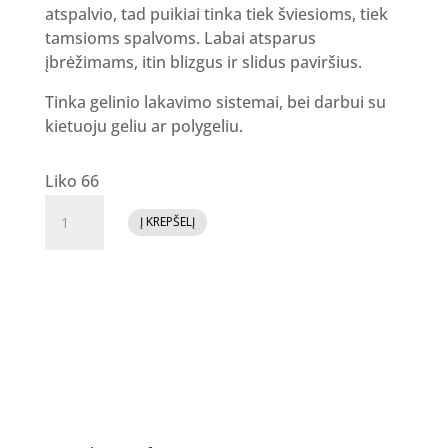
atspalvio, tad puikiai tinka tiek šviesioms, tiek
tamsioms spalvoms. Labai atsparus
įbrėžimams, itin blizgus ir slidus paviršius.
Tinka gelinio lakavimo sistemai, bei darbui su
kietuoju geliu ar polygeliu.
Liko 66
produkto
Į KREPŠELĮ
kiekis:
GR
Top
Coat