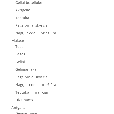
Geliai buteliuke
Akrigeliai
Teptukai
Pagalbiniai skysčiai
Nagų ir odelių priežiūra
Makear
Topai
Bazės
Geliai
Geliniai lakai
Pagalbiniai skysčiai
Nagų ir odelių priežiūra
Teptukai ir įrankiai
Dizainams
Antgaliai
Deimantiniai