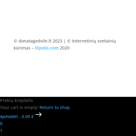
© donatagedvile.lt 2023 | © Internetinių svetainių
kūrimas –
Dipolis.com
2020
Prekių krepšelis
Your cart is empty!
Return to shop
Apmokėti
-
0.00 €
0
1