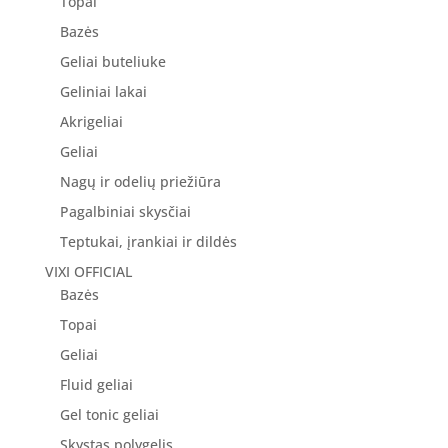
Topai
Bazės
Geliai buteliuke
Geliniai lakai
Akrigeliai
Geliai
Nagų ir odelių priežiūra
Pagalbiniai skysčiai
Teptukai, įrankiai ir dildės
VIXI OFFICIAL
Bazės
Topai
Geliai
Fluid geliai
Gel tonic geliai
Skystas polygelis