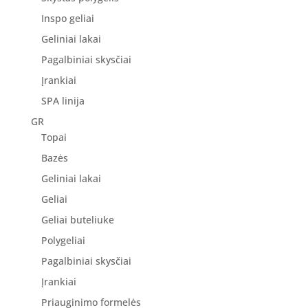
Inspo geliai
Geliniai lakai
Pagalbiniai skysčiai
Įrankiai
SPA linija
GR
Topai
Bazės
Geliniai lakai
Geliai
Geliai buteliuke
Polygeliai
Pagalbiniai skysčiai
Įrankiai
Priauginimo formelės