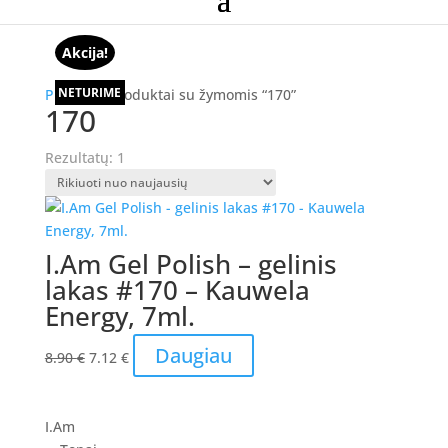
Akcija!
NETURIME
Pradžia
/ Produktai su žymomis “170”
170
Rezultatų: 1
I.Am Gel Polish – gelinis
lakas #170 – Kauwela
Energy, 7ml.
Original
Current
Daugiau
8.90
€
7.12
€
price
price
was:
is:
8.90 €.
7.12 €.
I.Am