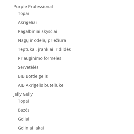
Purple Professional
Topai
Akrigeliai
Pagalbiniai skysčiai
Nagų ir odelių priežiūra
Teptukai, įrankiai ir dildės
Priauginimo formelės
Servetėlės
BIB Bottle gelis
AIB Akrigelis buteliuke
Jelly Gelly
Topai
Bazės
Geliai
Geliniai lakai