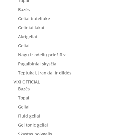
Topai
Bazės
Geliai buteliuke
Geliniai lakai
Akrigeliai
Geliai
Nagų ir odelių priežiūra
Pagalbiniai skysčiai
Teptukai, įrankiai ir dildės
VIXI OFFICIAL
Bazės
Topai
Geliai
Fluid geliai
Gel tonic geliai
Skystas polygelis