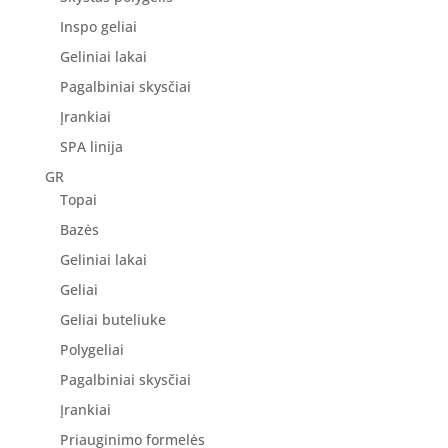
Inspo geliai
Geliniai lakai
Pagalbiniai skysčiai
Įrankiai
SPA linija
GR
Topai
Bazės
Geliniai lakai
Geliai
Geliai buteliuke
Polygeliai
Pagalbiniai skysčiai
Įrankiai
Priauginimo formelės