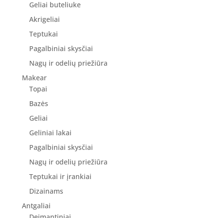
Geliai buteliuke
Akrigeliai
Teptukai
Pagalbiniai skysčiai
Nagų ir odelių priežiūra
Makear
Topai
Bazės
Geliai
Geliniai lakai
Pagalbiniai skysčiai
Nagų ir odelių priežiūra
Teptukai ir įrankiai
Dizainams
Antgaliai
Deimantiniai