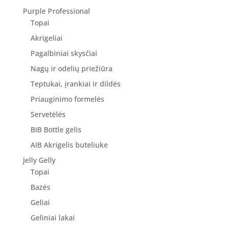
Purple Professional
Topai
Akrigeliai
Pagalbiniai skysčiai
Nagų ir odelių priežiūra
Teptukai, įrankiai ir dildės
Priauginimo formelės
Servetėlės
BIB Bottle gelis
AIB Akrigelis buteliuke
Jelly Gelly
Topai
Bazės
Geliai
Geliniai lakai