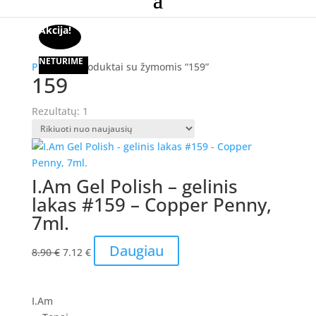
Akcija!
NETURIME
Pradžia
/ Produktai su žymomis “159”
159
Rezultatų: 1
I.Am Gel Polish – gelinis
lakas #159 – Copper Penny,
7ml.
Original
Current
Daugiau
8.90
€
7.12
€
price
price
was:
is:
8.90 €.
7.12 €.
I.Am