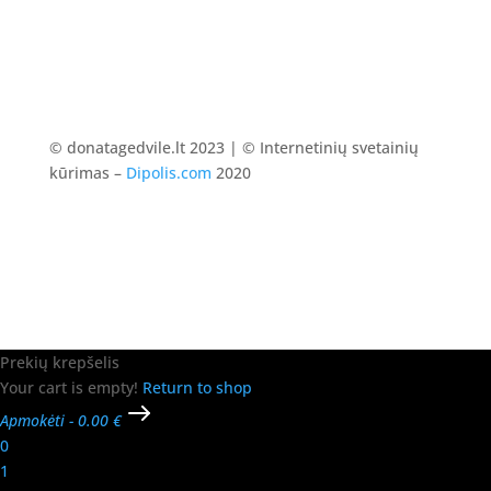
© donatagedvile.lt 2023 | © Internetinių svetainių
kūrimas –
Dipolis.com
2020
Prekių krepšelis
Your cart is empty!
Return to shop
Apmokėti
-
0.00 €
0
1