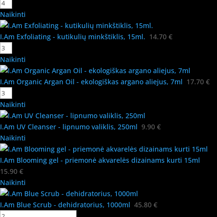
Naikinti
I.Am Exfoliating - kutikulių minkštiklis, 15ml.
14.70
€
Naikinti
I.Am Organic Argan Oil - ekologiškas argano aliejus, 7ml
17.70
€
Naikinti
I.Am UV Cleanser - lipnumo valiklis, 250ml
9.90
€
Naikinti
I.Am Blooming gel - priemonė akvarelės dizainams kurti 15ml
15.90
€
Naikinti
I.Am Blue Scrub - dehidratorius, 1000ml
45.80
€