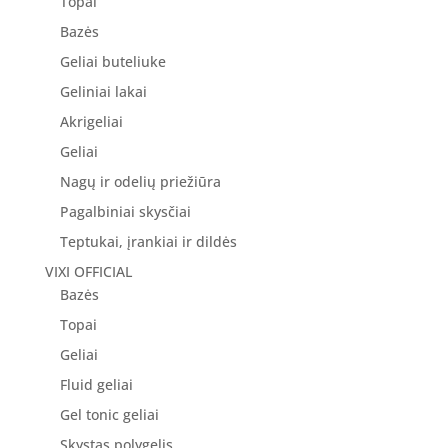
Topai
Bazės
Geliai buteliuke
Geliniai lakai
Akrigeliai
Geliai
Nagų ir odelių priežiūra
Pagalbiniai skysčiai
Teptukai, įrankiai ir dildės
VIXI OFFICIAL
Bazės
Topai
Geliai
Fluid geliai
Gel tonic geliai
Skystas polygelis