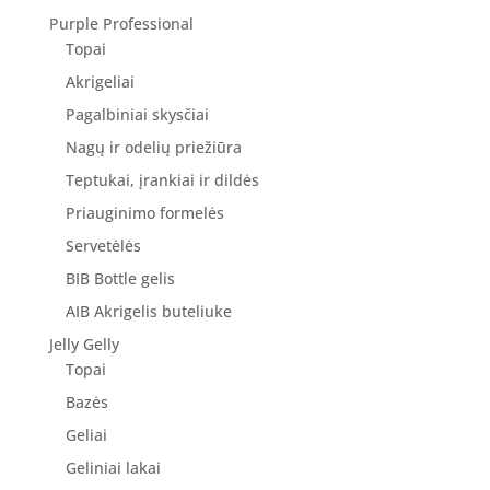
Purple Professional
Topai
Akrigeliai
Pagalbiniai skysčiai
Nagų ir odelių priežiūra
Teptukai, įrankiai ir dildės
Priauginimo formelės
Servetėlės
BIB Bottle gelis
AIB Akrigelis buteliuke
Jelly Gelly
Topai
Bazės
Geliai
Geliniai lakai