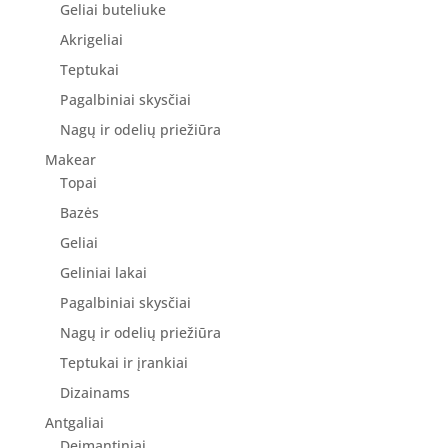
Geliai buteliuke
Akrigeliai
Teptukai
Pagalbiniai skysčiai
Nagų ir odelių priežiūra
Makear
Topai
Bazės
Geliai
Geliniai lakai
Pagalbiniai skysčiai
Nagų ir odelių priežiūra
Teptukai ir įrankiai
Dizainams
Antgaliai
Deimantiniai