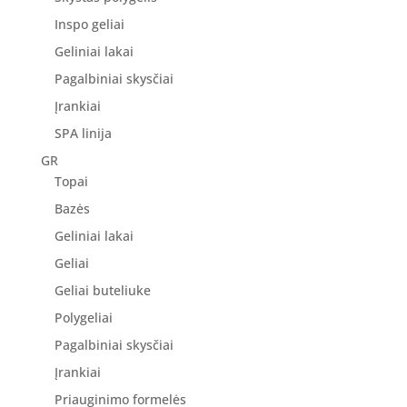
Inspo geliai
Geliniai lakai
Pagalbiniai skysčiai
Įrankiai
SPA linija
GR
Topai
Bazės
Geliniai lakai
Geliai
Geliai buteliuke
Polygeliai
Pagalbiniai skysčiai
Įrankiai
Priauginimo formelės