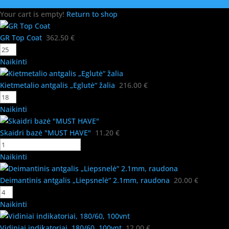
Your cart is empty!
Return to shop
GR Top Coat
362.50
€
Naikinti
Kietmetalio antgalis „Eglutė“ žalia
216.00
€
Naikinti
Skaidri bazė "MUST HAVE"
11.20
€
Naikinti
Deimantinis antgalis „Liepsnelė“ 2.1mm, raudona
20.00
€
Naikinti
Vidiniai indikatoriai, 180/60, 100vnt
12.00
€