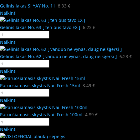
Gelinis lakas SI YAY No. 11
8.33
€
Naikinti
Gelinis lakas No. 63 [ ten bus tavo EX ]
6.23
€
Naikinti
Gelinis lakas No. 62 [ vanduo ne vynas, daug neišgersi ]
6.23
€
Naikinti
Paruošiamasis skystis Nail Fresh 15ml
3.49
€
Naikinti
Paruošiamasis skystis Nail Fresh 100ml
4.89
€
Naikinti