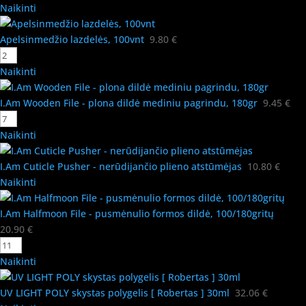
Naikinti
Apelsinmedžio lazdelės, 100vnt
9.80
€
Naikinti
I.Am Wooden File - plona dildė mediniu pagrindu, 180gr
9.45
€
Naikinti
I.Am Cuticle Pusher - nerūdijančio plieno atstūmėjas
10.80
€
Naikinti
I.Am Halfmoon File - pusmėnulio formos dildė, 100/180gritų
20.90
€
Naikinti
UV LIGHT POLY skystas polygelis [ Robertas ] 30ml
32.06
€