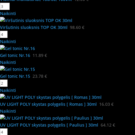
Naikinti
Viršutinis sluoksnis TOP OK 30ml
98.60
€
Naikinti
Gel tonic Nr.16
11.89
€
Naikinti
Gel tonic Nr.15
23.78
€
Naikinti
UV LIGHT POLY skystas polygelis [ Romas ] 30ml
16.03
€
Naikinti
UV LIGHT POLY skystas polygelis [ Paulius ] 30ml
64.12
€