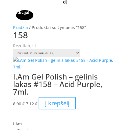
Akcija!
Pradžia
/ Produktai su žymomis “158”
158
Rezultatų: 1
I.Am Gel Polish – gelinis
lakas #158 – Acid Purple,
7ml.
Original
Current
Į krepšelį
8.90
€
7.12
€
price
price
was:
is:
8.90 €.
7.12 €.
I.Am