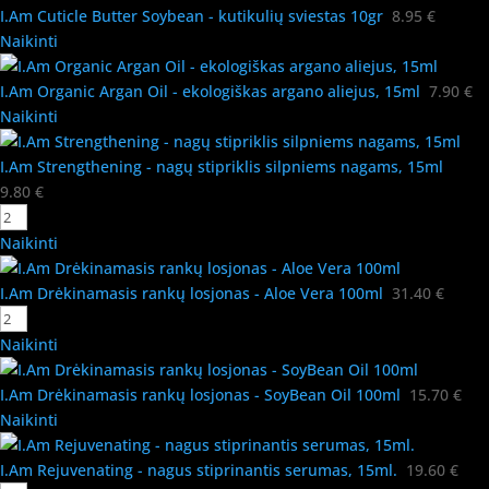
I.Am Cuticle Butter Soybean - kutikulių sviestas 10gr
8.95
€
Naikinti
I.Am Organic Argan Oil - ekologiškas argano aliejus, 15ml
7.90
€
Naikinti
I.Am Strengthening - nagų stipriklis silpniems nagams, 15ml
9.80
€
Naikinti
I.Am Drėkinamasis rankų losjonas - Aloe Vera 100ml
31.40
€
Naikinti
I.Am Drėkinamasis rankų losjonas - SoyBean Oil 100ml
15.70
€
Naikinti
I.Am Rejuvenating - nagus stiprinantis serumas, 15ml.
19.60
€