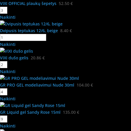
VIXI OFFICIAL plaukų šepetys
52.50
€
Naikinti
Dvipusis teptukas 12/6, beige
8.40
€
Naikinti
VIXI dušo gelis
20.86
€
Naikinti
GR PRO GEL modeliavimui Nude 30ml
104.00
€
Naikinti
GR Liquid gel Sandy Rose 15ml
135.00
€
Naikinti