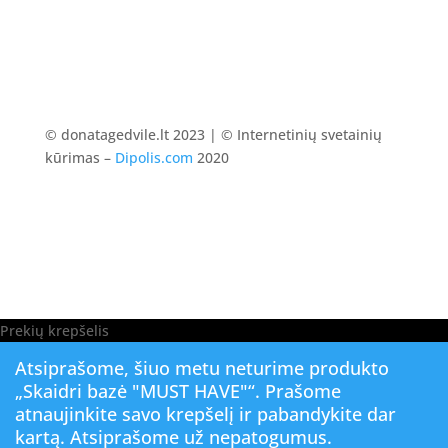
© donatagedvile.lt 2023 | © Internetinių svetainių
kūrimas –
Dipolis.com
2020
Prekių krepšelis
Atsiprašome, šiuo metu neturime produkto
„Skaidri bazė "MUST HAVE"“. Prašome
atnaujinkite savo krepšelį ir pabandykite dar
kartą. Atsiprašome už nepatogumus.