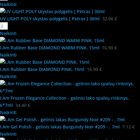
Naikinti
UV LIGHT POLY skystas polygelis [ Petras ] 30ml
32.06
€
Naikinti
I.Am Rubber Base DIAMOND WARM PINK, 15ml
16.90
€
Naikinti
I.Am Rubber Base DIAMOND PINK, 15ml
16.90
€
Naikinti
I.Am Frozen Elegance Collection - gelinio lako spalvų rinkinys,
6*7ml
34.40
€
Naikinti
I.Am Gel Polish - gelinis lakas Burgundy Noir #209 - , 7ml
7.12
€
Naikinti