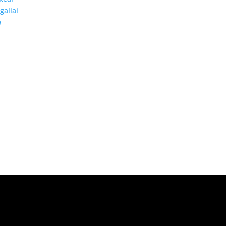
galiai
a