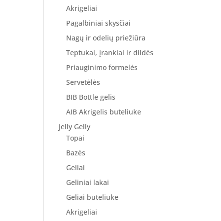
Akrigeliai
Pagalbiniai skysčiai
Nagų ir odelių priežiūra
Teptukai, įrankiai ir dildės
Priauginimo formelės
Servetėlės
BIB Bottle gelis
AIB Akrigelis buteliuke
Jelly Gelly
Topai
Bazės
Geliai
Geliniai lakai
Geliai buteliuke
Akrigeliai