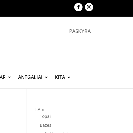
PASKYRA
AR
ANTGALIAI
KITA
I.Am
Topai
Bazės