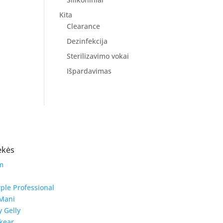
Kita
Clearance
Dezinfekcija
Sterilizavimo vokai
Išpardavimas
ekės
m
ple Professional
Mani
y Gelly
kear