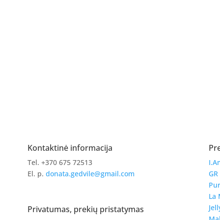
Kontaktinė informacija
Pr
Tel. +370 675 72513
I.A
El. p.
donata.gedvile@gmail.com
GR
Pur
La 
Jell
Privatumas, prekių pristatymas
Ma