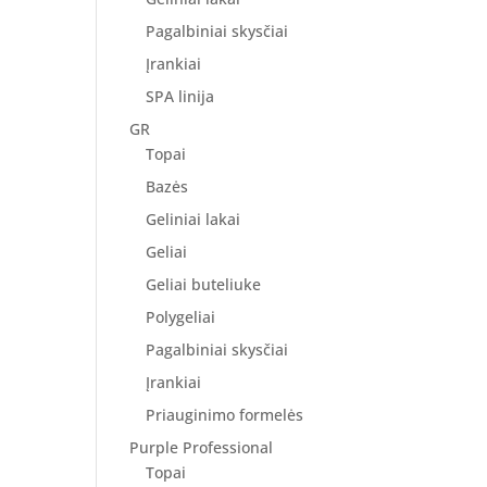
Pagalbiniai skysčiai
Įrankiai
SPA linija
GR
Topai
Bazės
Geliniai lakai
Geliai
Geliai buteliuke
Polygeliai
Pagalbiniai skysčiai
Įrankiai
Priauginimo formelės
Purple Professional
Topai