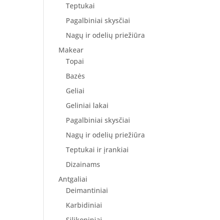
Teptukai
Pagalbiniai skysčiai
Nagų ir odelių priežiūra
Makear
Topai
Bazės
Geliai
Geliniai lakai
Pagalbiniai skysčiai
Nagų ir odelių priežiūra
Teptukai ir įrankiai
Dizainams
Antgaliai
Deimantiniai
Karbidiniai
Silikoniniai