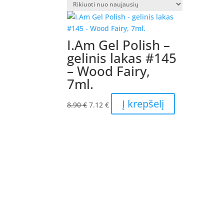
I.Am Gel Polish –
gelinis lakas #145
– Wood Fairy,
7ml.
Original
Current
Į krepšelį
8.90
€
7.12
€
price
price
was:
is:
8.90 €.
7.12 €.