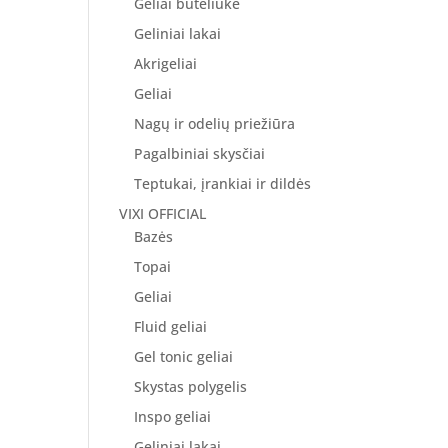
Geliai buteliuke
Geliniai lakai
Akrigeliai
Geliai
Nagų ir odelių priežiūra
Pagalbiniai skysčiai
Teptukai, įrankiai ir dildės
VIXI OFFICIAL
Bazės
Topai
Geliai
Fluid geliai
Gel tonic geliai
Skystas polygelis
Inspo geliai
Geliniai lakai