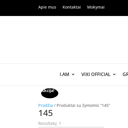
Apie mus
Kontaktai
Mokymai
I.AM
VIXI OFFICIAL
G
Akcija!
Pradžia
/ Produktai su žymomis “145”
145
Rezultatų: 1