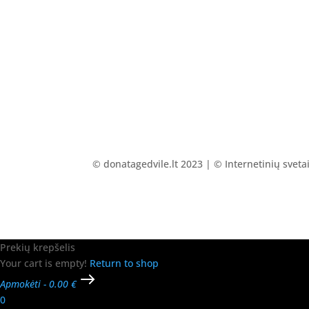
© donatagedvile.lt 2023 | © Internetinių svet
Prekių krepšelis
Your cart is empty!
Return to shop
Apmokėti
-
0.00 €
0