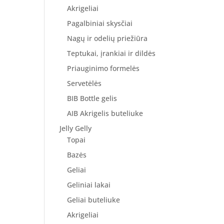
Akrigeliai
Pagalbiniai skysčiai
Nagų ir odelių priežiūra
Teptukai, įrankiai ir dildės
Priauginimo formelės
Servetėlės
BIB Bottle gelis
AIB Akrigelis buteliuke
Jelly Gelly
Topai
Bazės
Geliai
Geliniai lakai
Geliai buteliuke
Akrigeliai