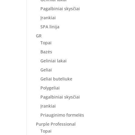
Pagalbiniai skysčiai
Įrankiai
SPA linija
GR
Topai
Bazės
Geliniai lakai
Geliai
Geliai buteliuke
Polygeliai
Pagalbiniai skysčiai
Įrankiai
Priauginimo formelės
Purple Professional
Topai