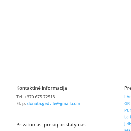
Kontaktinė informacija
Pr
Tel. +370 675 72513
I.A
El. p.
donata.gedvile@gmail.com
GR
Pur
La 
Jell
Privatumas, prekių pristatymas
Ma