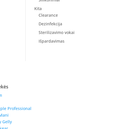
Kita
Clearance
Dezinfekcija
Sterilizavimo vokai
Išpardavimas
ekės
m
ple Professional
Mani
y Gelly
kear