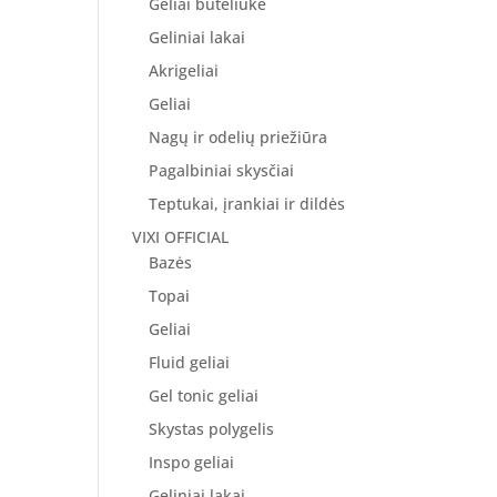
Geliai buteliuke
Geliniai lakai
Akrigeliai
Geliai
Nagų ir odelių priežiūra
Pagalbiniai skysčiai
Teptukai, įrankiai ir dildės
VIXI OFFICIAL
Bazės
Topai
Geliai
Fluid geliai
Gel tonic geliai
Skystas polygelis
Inspo geliai
Geliniai lakai