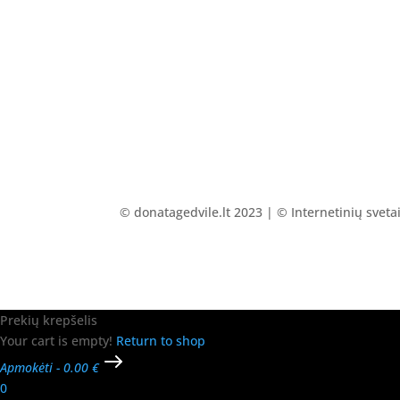
© donatagedvile.lt 2023 | © Internetinių svet
Prekių krepšelis
Your cart is empty!
Return to shop
Apmokėti
-
0.00 €
0