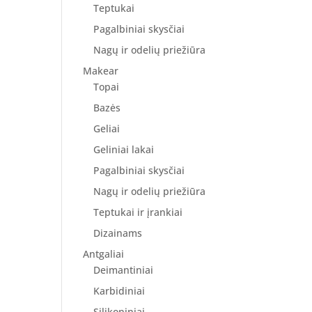
Teptukai
Pagalbiniai skysčiai
Nagų ir odelių priežiūra
Makear
Topai
Bazės
Geliai
Geliniai lakai
Pagalbiniai skysčiai
Nagų ir odelių priežiūra
Teptukai ir įrankiai
Dizainams
Antgaliai
Deimantiniai
Karbidiniai
Silikoniniai