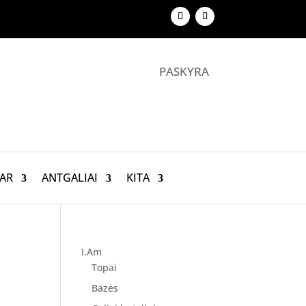
PASKYRA
AR
ANTGALIAI
KITA
I.Am
Topai
Bazės