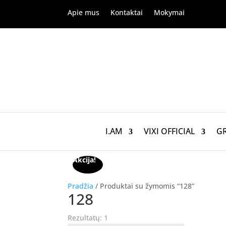
Apie mus
Kontaktai
Mokymai
I.AM
VIXI OFFICIAL
G
Akcija!
Pradžia
/ Produktai su žymomis “128”
128
Rezultatų: 1