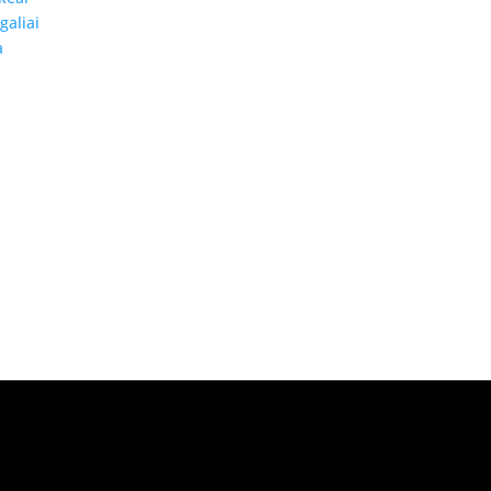
galiai
a