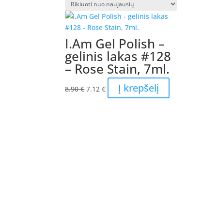
I.Am Gel Polish –
gelinis lakas #128
– Rose Stain, 7ml.
Original
Current
Į krepšelį
8.90
€
7.12
€
price
price
was:
is:
8.90 €.
7.12 €.