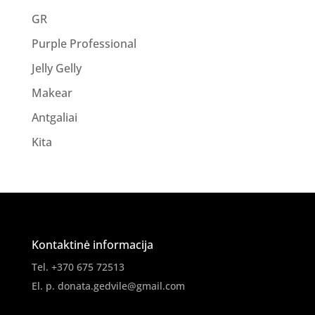
GR
Purple Professional
Jelly Gelly
Makear
Antgaliai
Kita
Kontaktinė informacija
Tel. +370 675 72513
El. p.
donata.gedvile@gmail.com