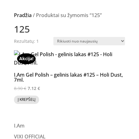
Pradžia
/ Produktai su žymomis “125”
125
Rezultatų: 1
Akcija!
I.Am Gel Polish – gelinis lakas #125 – Holi Dust,
7ml.
Original
Current
8.90
€
7.12
€
price
price
Į KREPŠELĮ
was:
is:
8.90 €.
7.12 €.
I.Am
VIXI OFFICIAL