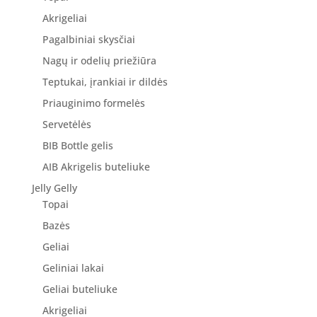
Akrigeliai
Pagalbiniai skysčiai
Nagų ir odelių priežiūra
Teptukai, įrankiai ir dildės
Priauginimo formelės
Servetėlės
BIB Bottle gelis
AIB Akrigelis buteliuke
Jelly Gelly
Topai
Bazės
Geliai
Geliniai lakai
Geliai buteliuke
Akrigeliai