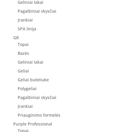
Geliniai lakai
Pagalbiniai skysčiai
Įrankiai
SPA linija
GR
Topai
Bazės
Geliniai lakai
Geliai
Geliai buteliuke
Polygeliai
Pagalbiniai skysčiai
Įrankiai
Priauginimo formelės
Purple Professional
Topai