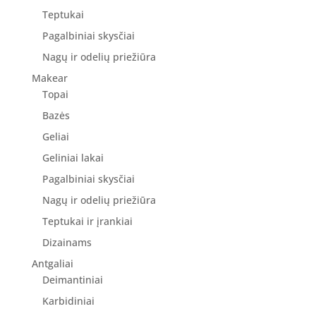
Teptukai
Pagalbiniai skysčiai
Nagų ir odelių priežiūra
Makear
Topai
Bazės
Geliai
Geliniai lakai
Pagalbiniai skysčiai
Nagų ir odelių priežiūra
Teptukai ir įrankiai
Dizainams
Antgaliai
Deimantiniai
Karbidiniai