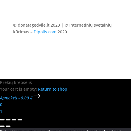
© donatagedvile.lt 2023 | © Internetinių svetainių
kūrimas –
Dipolis.com
2020
Prekių krepšelis
Your cart is empty!
Return to shop
Apmokėti
-
0.00 €
0
1