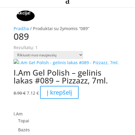
Akcija!
Pradžia
/ Produktai su žymomis “089”
089
Rezultatų: 1
I.Am Gel Polish – gelinis
lakas #089 – Pizzazz, 7ml.
Original
Current
Į krepšelį
8.90
€
7.12
€
price
price
was:
is:
8.90 €.
7.12 €.
I.Am
Topai
Bazės