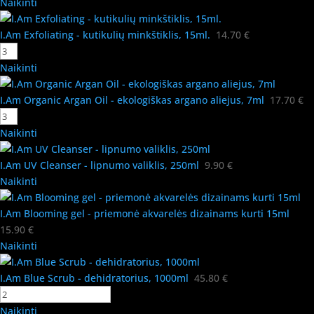
Naikinti
I.Am Exfoliating - kutikulių minkštiklis, 15ml.
14.70
€
Naikinti
I.Am Organic Argan Oil - ekologiškas argano aliejus, 7ml
17.70
€
Naikinti
I.Am UV Cleanser - lipnumo valiklis, 250ml
9.90
€
Naikinti
I.Am Blooming gel - priemonė akvarelės dizainams kurti 15ml
15.90
€
Naikinti
I.Am Blue Scrub - dehidratorius, 1000ml
45.80
€
Naikinti