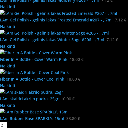
I.Am Gel Polish - gelinis lakas Mulberry #208 - , 7ml
7.12
€
Naikinti
I.Am Gel Polish - gelinis lakas Frosted Emerald #207 - , 7ml
7.12
€
Naikinti
I.Am Gel Polish - gelinis lakas Winter Sage #206 - , 7ml
7.12
€
Naikinti
Fiber In A Bottle - Cover Warm Pink
18.00
€
Naikinti
Fiber In A Bottle - Cover Cool Pink
18.00
€
Naikinti
I.Am skaidri akrilo pudra, 25gr
10.90
€
Naikinti
I.Am Rubber Base SPARKLY, 15ml
33.80
€