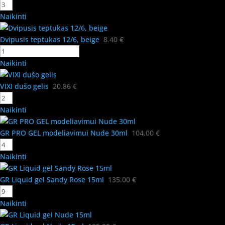
Naikinti
Dvipusis teptukas 12/6, beige
8.40
€
Naikinti
VIXI dušo gelis
20.86
€
Naikinti
GR PRO GEL modeliavimui Nude 30ml
104.00
€
Naikinti
GR Liquid gel Sandy Rose 15ml
135.00
€
Naikinti