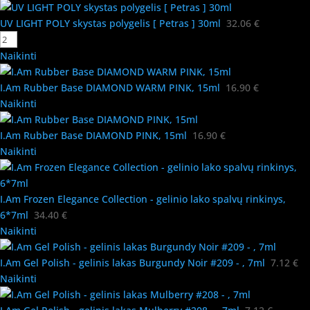
UV LIGHT POLY skystas polygelis [ Petras ] 30ml
32.06
€
Naikinti
I.Am Rubber Base DIAMOND WARM PINK, 15ml
16.90
€
Naikinti
I.Am Rubber Base DIAMOND PINK, 15ml
16.90
€
Naikinti
I.Am Frozen Elegance Collection - gelinio lako spalvų rinkinys,
6*7ml
34.40
€
Naikinti
I.Am Gel Polish - gelinis lakas Burgundy Noir #209 - , 7ml
7.12
€
Naikinti