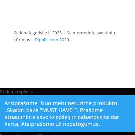
© donatagedvile.lt 2023 | © Internetinių svetainių
kūrimas –
Dipolis.com
2020
Prekių krepšelis
Atsiprašome, šiuo metu neturime produkto
„Skaidri bazė "MUST HAVE"“. Prašome
atnaujinkite savo krepšelį ir pabandykite dar
kartą. Atsiprašome už nepatogumus.