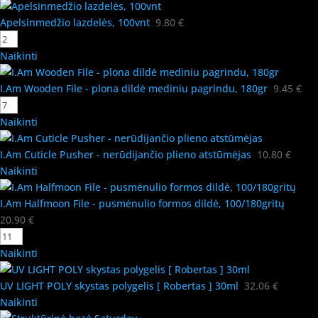
Apelsinmedžio lazdelės, 100vnt
9.80
€
Naikinti
I.Am Wooden File - plona dildė mediniu pagrindu, 180gr
9.45
€
Naikinti
I.Am Cuticle Pusher - nerūdijančio plieno atstūmėjas
10.80
€
Naikinti
I.Am Halfmoon File - pusmėnulio formos dildė, 100/180gritų
20.90
€
Naikinti
UV LIGHT POLY skystas polygelis [ Robertas ] 30ml
32.06
€
Naikinti