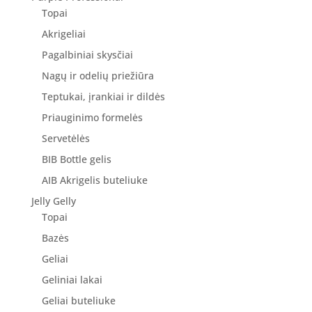
Topai
Akrigeliai
Pagalbiniai skysčiai
Nagų ir odelių priežiūra
Teptukai, įrankiai ir dildės
Priauginimo formelės
Servetėlės
BIB Bottle gelis
AIB Akrigelis buteliuke
Jelly Gelly
Topai
Bazės
Geliai
Geliniai lakai
Geliai buteliuke