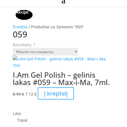
Akcija!
Pradžia
/ Produktai su žymomis “059”
059
Rezultatų: 1
I.Am Gel Polish – gelinis
lakas #059 – Max-i-Ma, 7ml.
Original
Current
Į krepšelį
8.90
€
7.12
€
price
price
was:
is:
8.90 €.
7.12 €.
I.Am
Topai