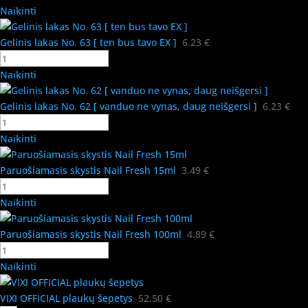
Naikinti
Gelinis lakas No. 63 [ ten bus tavo EX ]
6.23
€
Naikinti
Gelinis lakas No. 62 [ vanduo ne vynas, daug neišgersi ]
6.23
€
Naikinti
Paruošiamasis skystis Nail Fresh 15ml
3.49
€
Naikinti
Paruošiamasis skystis Nail Fresh 100ml
4.89
€
Naikinti
VIXI OFFICIAL plaukų šepetys
52.50
€