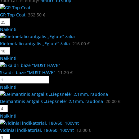
Your cart is empty!
Return to shop
GR Top Coat
362.50
€
Naikinti
Kietmetalio antgalis „Eglutė“ žalia
216.00
€
Naikinti
Skaidri bazė "MUST HAVE"
11.20
€
Naikinti
Deimantinis antgalis „Liepsnelė“ 2.1mm, raudona
20.00
€
Naikinti
Vidiniai indikatoriai, 180/60, 100vnt
12.00
€