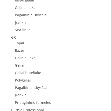
Inspo geliai
Geliniai lakai
Pagalbiniai skysčiai
Įrankiai
SPA linija
GR
Topai
Bazės
Geliniai lakai
Geliai
Geliai buteliuke
Polygeliai
Pagalbiniai skysčiai
Įrankiai
Priauginimo formelės
Purple Professional