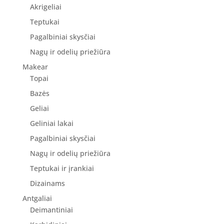
Akrigeliai
Teptukai
Pagalbiniai skysčiai
Nagų ir odelių priežiūra
Makear
Topai
Bazės
Geliai
Geliniai lakai
Pagalbiniai skysčiai
Nagų ir odelių priežiūra
Teptukai ir įrankiai
Dizainams
Antgaliai
Deimantiniai