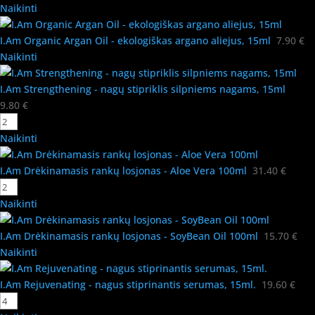
Naikinti
I.Am Organic Argan Oil - ekologiškas argano aliejus, 15ml
7.90
€
Naikinti
I.Am Strengthening - nagų stipriklis silpniems nagams, 15ml
9.80
€
Naikinti
I.Am Drėkinamasis rankų losjonas - Aloe Vera 100ml
31.40
€
Naikinti
I.Am Drėkinamasis rankų losjonas - SoyBean Oil 100ml
15.70
€
Naikinti
I.Am Rejuvenating - nagus stiprinantis serumas, 15ml.
19.60
€