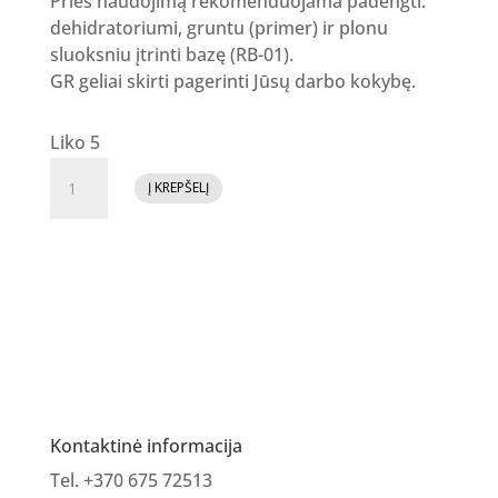
Prieš naudojimą rekomenduojama padengti:
dehidratoriumi, gruntu (primer) ir plonu
sluoksniu įtrinti bazę (RB-01).
GR geliai skirti pagerinti Jūsų darbo kokybę.
Liko 5
produkto
Į KREPŠELĮ
kiekis:
GR
Builder
gel
baltas,
50ml
Kontaktinė informacija
Tel. +370 675 72513