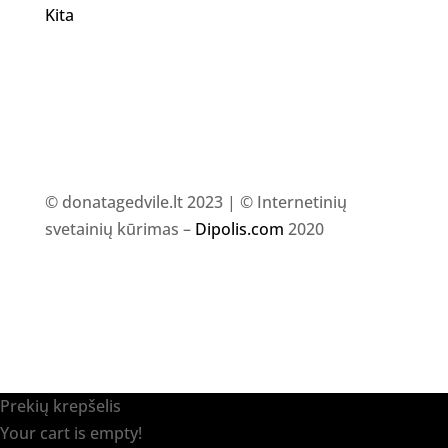
Kita
© donatagedvile.lt 2023 | © Internetinių
svetainių kūrimas –
Dipolis.com
2020
Prekių krepšelis
Your cart is empty!
Return to shop