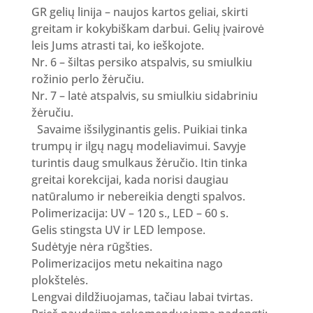
GR gelių linija – naujos kartos geliai, skirti
greitam ir kokybiškam darbui. Gelių įvairovė
leis Jums atrasti tai, ko ieškojote.
Nr. 6 – šiltas persiko atspalvis, su smiulkiu
rožinio perlo žėručiu.
Nr. 7 – latė atspalvis, su smiulkiu sidabriniu
žėručiu.
Savaime išsilyginantis gelis. Puikiai tinka
trumpų ir ilgų nagų modeliavimui. Savyje
turintis daug smulkaus žėručio. Itin tinka
greitai korekcijai, kada norisi daugiau
natūralumo ir nebereikia dengti spalvos.
Polimerizacija: UV – 120 s., LED – 60 s.
Gelis stingsta UV ir LED lempose.
Sudėtyje nėra rūgšties.
Polimerizacijos metu nekaitina nago
plokštelės.
Lengvai dildžiuojamas, tačiau labai tvirtas.