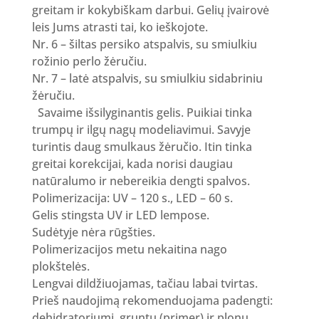
greitam ir kokybiškam darbui. Gelių įvairovė
leis Jums atrasti tai, ko ieškojote.
Nr. 6 – šiltas persiko atspalvis, su smiulkiu
rožinio perlo žėručiu.
Nr. 7 – latė atspalvis, su smiulkiu sidabriniu
žėručiu.
Savaime išsilyginantis gelis. Puikiai tinka
trumpų ir ilgų nagų modeliavimui. Savyje
turintis daug smulkaus žėručio. Itin tinka
greitai korekcijai, kada norisi daugiau
natūralumo ir nebereikia dengti spalvos.
Polimerizacija: UV – 120 s., LED – 60 s.
Gelis stingsta UV ir LED lempose.
Sudėtyje nėra rūgšties.
Polimerizacijos metu nekaitina nago
plokštelės.
Lengvai dildžiuojamas, tačiau labai tvirtas.
Prieš naudojimą rekomenduojama padengti:
dehidratoriumi, gruntu (primer) ir plonu