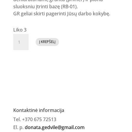
sluoksniu įtrinti bazę (RB-01).
GR geliai skirti pagerinti Jūsų darbo kokybę.
Liko 3
produkto
Į KREPŠELĮ
kiekis:
GR
Builder
gel
Nr.
6,
30ml
Kontaktinė informacija
Tel. +370 675 72513
El. p.
donata.gedvile@gmail.com