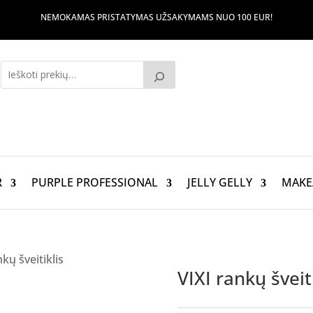
NEMOKAMAS PRISTATYMAS UŽSAKYMAMS NUO 100 EUR!
R
PURPLE PROFESSIONAL
JELLY GELLY
MAKE
nkų šveitiklis
VIXI rankų šveiti