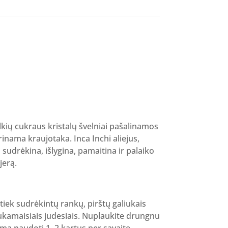
rent
ce
43 €.
kių cukraus kristalų švelniai pašalinamos
inama kraujotaka. Inca Inchi aliejus,
i sudrėkina, išlygina, pamaitina ir palaiko
jerą.
 tiek sudrėkintų rankų, pirštų galiukais
ukamaisiais judesiais. Nuplaukite drungnu
a naudoti 1–2 kartus per savaitę.