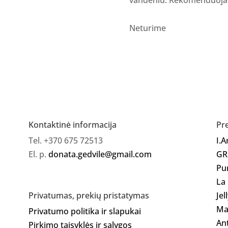
Neturime
Kontaktinė informacija
Pr
Tel. +370 675 72513
I.
El. p.
donata.gedvile@gmail.com
GR
Pu
La
Jel
Privatumas, prekių pristatymas
Ma
Privatumo politika ir slapukai
Ant
Pirkimo taisyklės ir sąlygos