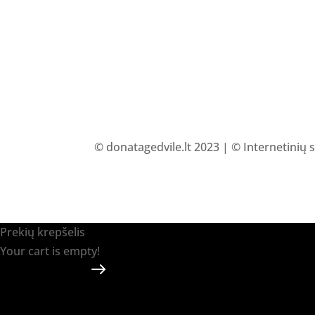
© donatagedvile.lt 2023 | © Internetinių 
Prekių krepšelis
Your cart is empty!
Return to shop
Apmokėti
-
0.00 €
0
1