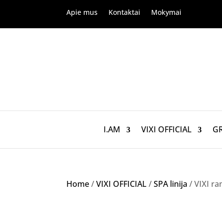
Apie mus
Kontaktai
Mokymai
I.AM
VIXI OFFICIAL
G
Home
/
VIXI OFFICIAL
/
SPA linija
/ VIXI ra
Akcija!