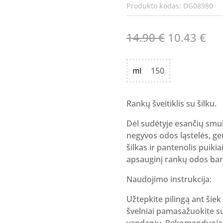
Produkto kodas:
DG08980
Original
Cur
14.90
€
10.43
€
price
pri
was:
is:
ml
150
14.90 €.
10.
Rankų šveitiklis su šilku.
Dėl sudėtyje esančių smul
negyvos odos ląstelės, ger
šilkas ir pantenolis puikia
apsauginį rankų odos bar
Naudojimo instrukcija:
Užtepkite pilingą ant šiek
švelniai pamasažuokite s
vandeniu. Rekomenduojam