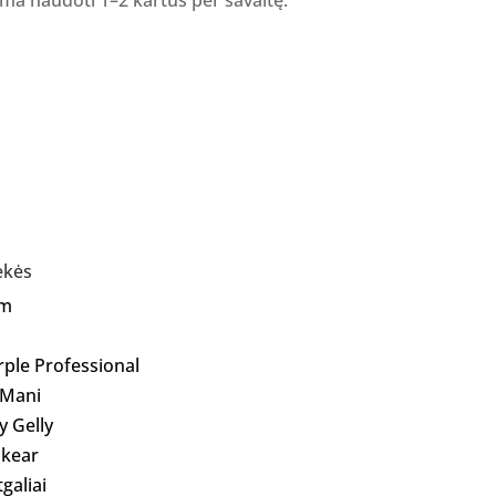
ekės
Am
rple Professional
 Mani
ly Gelly
kear
galiai