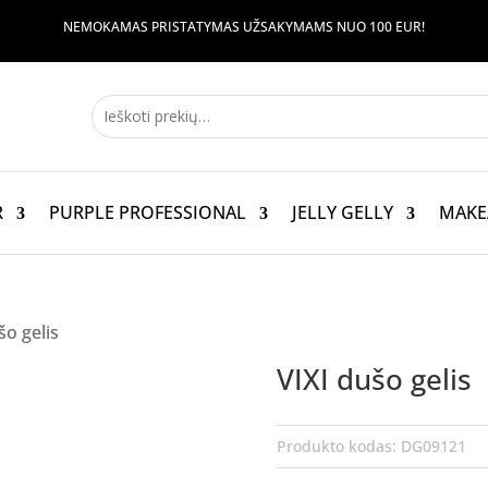
NEMOKAMAS PRISTATYMAS UŽSAKYMAMS NUO 100 EUR!
R
PURPLE PROFESSIONAL
JELLY GELLY
MAKE
šo gelis
VIXI dušo gelis
Produkto kodas:
DG09121