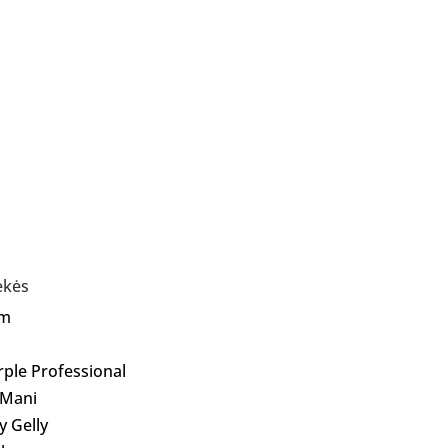
ekės
Am
rple Professional
 Mani
ly Gelly