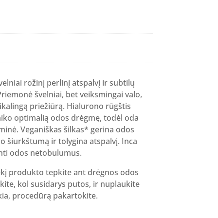
rent
ce
43 €.
velniai rožinį perlinį atspalvį ir subtilų
Priemonė švelniai, bet veiksmingai valo,
eikalingą priežiūrą. Hialurono rūgštis
laiko optimalią odos drėgmę, todėl oda
minė. Veganiškas šilkas* gerina odos
 šiurkštumą ir tolygina atspalvį. Inca
inti odos netobulumus.
ekį produkto tepkite ant drėgnos odos
te, kol susidarys putos, ir nuplaukite
kia, procedūrą pakartokite.