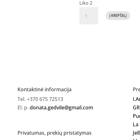
Liko 2
produkto
Į KREPŠELĮ
kiekis:
VIXI
dušo
gelis
Kontaktinė informacija
Pr
Tel. +370 675 72513
I.
El. p.
donata.gedvile@gmail.com
GR
Pu
La
Jel
Privatumas, prekių pristatymas