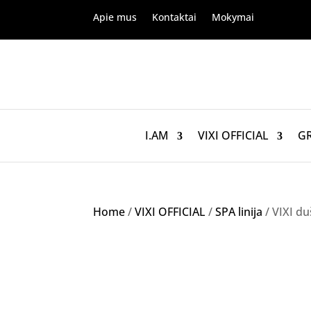
Apie mus
Kontaktai
Mokymai
I.AM
VIXI OFFICIAL
G
Home
/
VIXI OFFICIAL
/
SPA linija
/ VIXI du
Akcija!