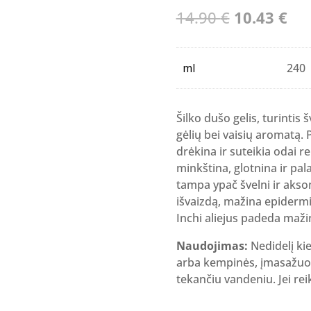
Original
Cur
14.90
€
10.43
€
price
pri
was:
is:
ml
240
14.90 €.
10.
Šilko dušo gelis, turintis š
gėlių bei vaisių aromatą. 
drėkina ir suteikia odai r
minkština, glotnina ir pa
tampa ypač švelni ir akso
išvaizdą, mažina epidermio
Inchi aliejus padeda maž
Naudojimas:
Nedidelį ki
arba kempinės, įmasažuoki
tekančiu vandeniu. Jei rei