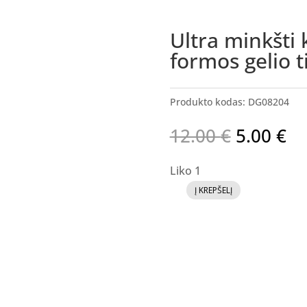
Ultra minkšti
formos gelio t
Produkto kodas:
DG08204
Original
Cu
12.00
€
5.00
€
price
pr
was:
is:
Liko 1
12.00 €.
5.
Į KREPŠELĮ
produkto
kiekis:
Ultra
minkšti
kvadrato
formos