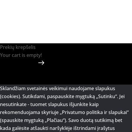
Prekių krepšelis
Your cart is empty!
Return to shop
Apmokėti
-
0.00 €
0
1
Sklandžiam svetainės veikimui naudojame slapukus
(cookies). Sutikdami, paspauskite mygtuką „Sutinku“. Jei
nesutinkate - tuomet slapukus išjunkite kaip
rekomenduojama skyriuje „Privatumo politika ir slapukai“
(spauskite mygtuką „Plačiau“). Savo duotą sutikimą bet
kada galėsite atšaukti naršyklėje ištrindami įrašytus