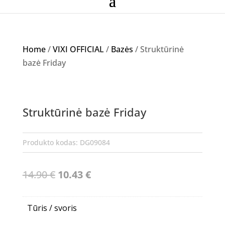
Home
/
VIXI OFFICIAL
/
Bazės
/ Struktūrinė
bazė Friday
Akcija!
Struktūrinė bazė Friday
NETURIME
Produkto kodas:
DG09084
Original
Current
14.90
€
10.43
€
price
price
was:
is:
Tūris / svoris
14.90 €.
10.43 €.