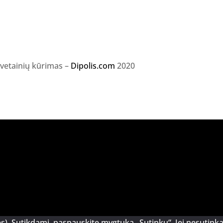
svetainių kūrimas –
Dipolis.com
2020
s). Sutikdami, paspauskite mygtuką „Sutinku“. Jei nesutin