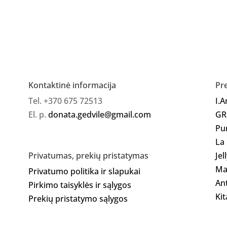
Sterilizavimo
vokai,
balti,
be
vidinių
indikatorių,
100*200mm,
Kontaktinė informacija
Pr
100vnt
Tel. +370 675 72513
I.
El. p.
donata.gedvile@gmail.com
GR
Pu
La
Jel
Privatumas, prekių pristatymas
Ma
Privatumo politika ir slapukai
Ant
Pirkimo taisyklės ir sąlygos
Kit
Prekių pristatymo sąlygos