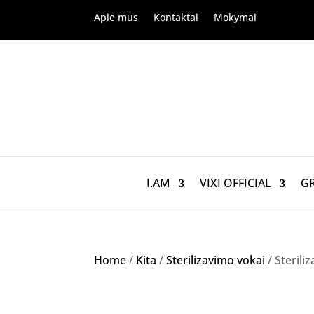
Apie mus
Kontaktai
Mokymai
I.AM
VIXI OFFICIAL
G
Home
/
Kita
/
Sterilizavimo vokai
/ Sterili