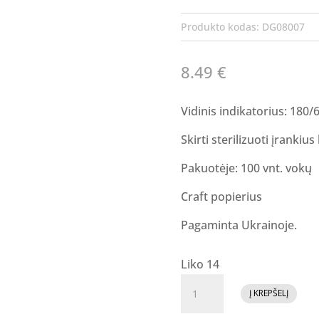
Produkto kodas:
DG08007
8.49
€
Vidinis indikatorius: 180/
Skirti sterilizuoti įrankiu
Pakuotėje: 100 vnt. vokų
Craft popierius
Pagaminta Ukrainoje.
Liko 14
produkto
Į KREPŠELĮ
kiekis: