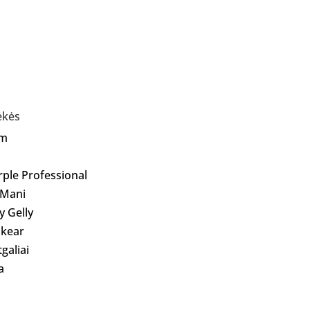
ekės
Am
rple Professional
 Mani
ly Gelly
kear
galiai
a