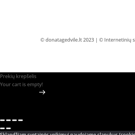
© donatagedvile.lt 2023 | © Internetinių 
Prekių krepšelis
Your cart is empty!
Return to shop
Apmokėti
-
0.00 €
0
1
Sklandžiam svetainės veikimui naudojame slapukus (cookie