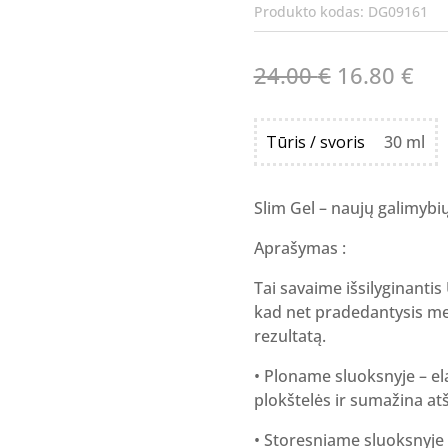
Produkto kodas:
DG09161
Original
Cur
24.00
€
16.80
€
price
pri
was:
is:
Tūris / svoris
30 ml
24.00 €.
16.
Slim Gel – naujų galimybių
Aprašymas :
Tai savaime išsilyginantis
kad net pradedantysis mei
rezultatą.
• Ploname sluoksnyje – ela
plokštelės ir sumažina at
• Storesniame sluoksnyje 