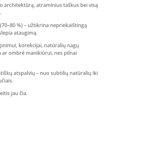
ko architektūrą, atraminius taškus bei visą
.
(70–80 %) – užtikrina nepriekaištingą
slepia ataugimą.
ginimui, korekcijai, natūralių nagų
 ar ombré manikiūrui, nes pilnai
tiškų atspalvių – nuo subtilių natūralių iki
čiais.
itis jau čia.