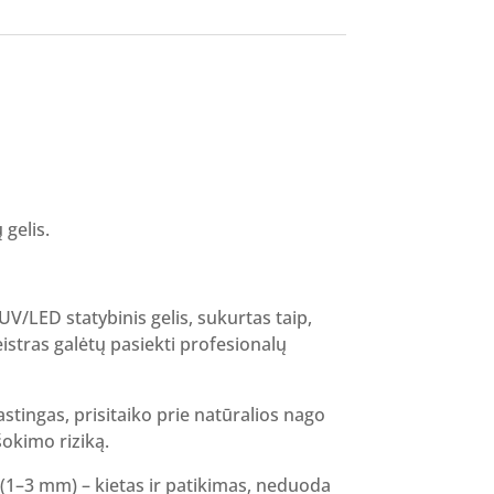
rent
ce
80 €.
 gelis.
 UV/LED statybinis gelis, sukurtas taip,
stras galėtų pasiekti profesionalų
stingas, prisitaiko prie natūralios nago
šokimo riziką.
(1–3 mm) – kietas ir patikimas, neduoda