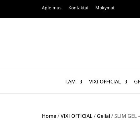
Apie mus
Kontaktai
Mokymai
I.AM
VIXI OFFICIAL
G
Home
/
VIXI OFFICIAL
/
Geliai
/ SLIM GEL –
Akcija!
NETURIME