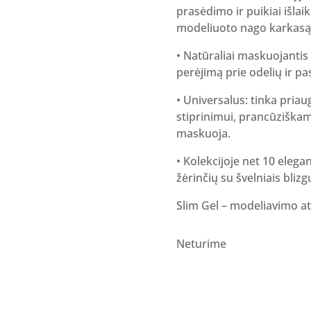
prasėdimo ir puikiai išlai
modeliuoto nago karkasą
• Natūraliai maskuojantis 
perėjimą prie odelių ir pa
• Universalus: tinka priau
stiprinimui, prancūziškam
maskuoja.
• Kolekcijoje net 10 elegan
žėrinčių su švelniais blizgu
Slim Gel – modeliavimo ate
Neturime