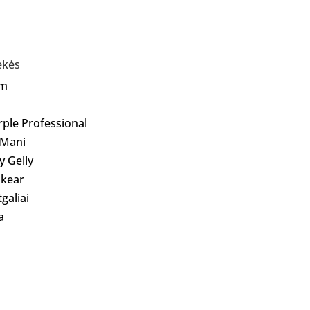
ekės
Am
rple Professional
 Mani
ly Gelly
kear
galiai
a