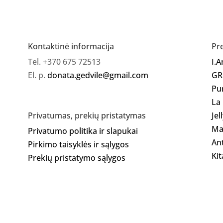
Kontaktinė informacija
Pr
Tel. +370 675 72513
I.
El. p.
donata.gedvile@gmail.com
GR
Pu
La
Jel
Privatumas, prekių pristatymas
Ma
Privatumo politika ir slapukai
Ant
Pirkimo taisyklės ir sąlygos
Kit
Prekių pristatymo sąlygos