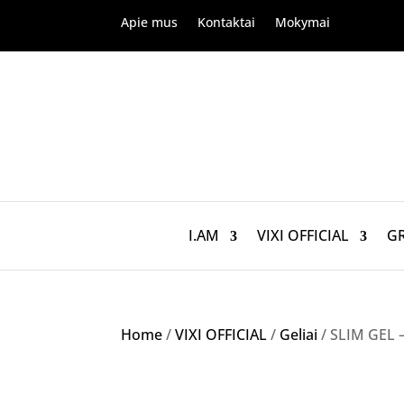
Apie mus
Kontaktai
Mokymai
I.AM
VIXI OFFICIAL
G
Home
/
VIXI OFFICIAL
/
Geliai
/ SLIM GEL –
Akcija!
NETURIME