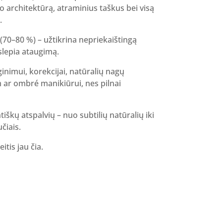
ko architektūrą, atraminius taškus bei visą
.
(70–80 %) – užtikrina nepriekaištingą
slepia ataugimą.
ginimui, korekcijai, natūralių nagų
 ar ombré manikiūrui, nes pilnai
tiškų atspalvių – nuo subtilių natūralių iki
čiais.
itis jau čia.