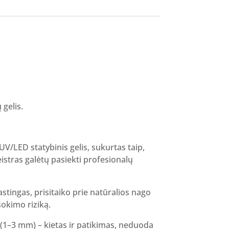
rent
ce
80 €.
 gelis.
 UV/LED statybinis gelis, sukurtas taip,
stras galėtų pasiekti profesionalų
stingas, prisitaiko prie natūralios nago
šokimo riziką.
(1–3 mm) – kietas ir patikimas, neduoda