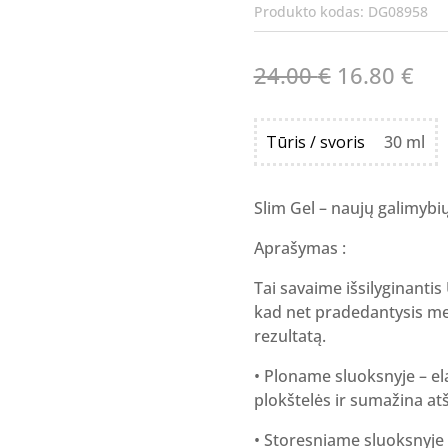
Produkto kodas:
DG08958
Original
Cur
24.00
€
16.80
€
price
pri
was:
is:
Tūris / svoris
30 ml
24.00 €.
16.
Slim Gel – naujų galimybių
Aprašymas :
Tai savaime išsilyginantis
kad net pradedantysis mei
rezultatą.
• Ploname sluoksnyje – ela
plokštelės ir sumažina at
• Storesniame sluoksnyje 