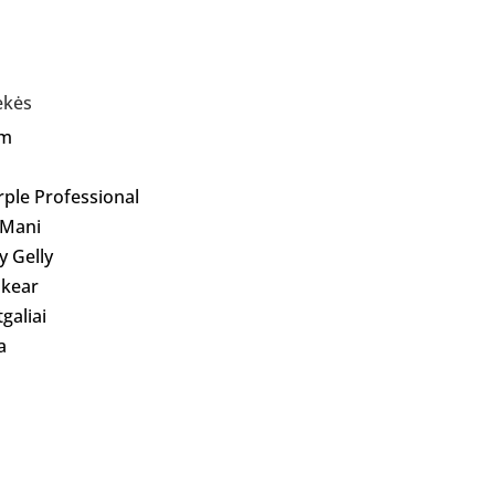
ekės
Am
rple Professional
 Mani
ly Gelly
kear
galiai
a