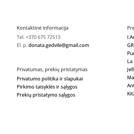
Kontaktinė informacija
Pr
Tel. +370 675 72513
I.
El. p.
donata.gedvile@gmail.com
GR
Pu
La
Jel
Privatumas, prekių pristatymas
Ma
Privatumo politika ir slapukai
Ant
Pirkimo taisyklės ir sąlygos
Kit
Prekių pristatymo sąlygos