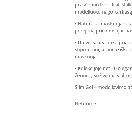
prasėdimo ir puikiai išlai
modeliuoto nago karkasą
• Natūraliai maskuojantis 
perėjimą prie odelių ir pa
• Universalus: tinka priau
stiprinimui, prancūziškam
maskuoja.
• Kolekcijoje net 10 elegan
žėrinčių su švelniais blizgu
Slim Gel – modeliavimo ate
Neturime