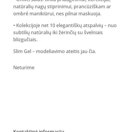
natūralių nagų stiprinimui, prancūziškam ar
ombré manikiūrui, nes pilnai maskuoja.
• Kolekcijoje net 10 elegantiškų atspalvių – nuo
subtilių natūralių iki žėrinčių su švelniais
blizgučiais.
Slim Gel – modeliavimo ateitis jau čia.
Neturime
Kontaktinė informacija