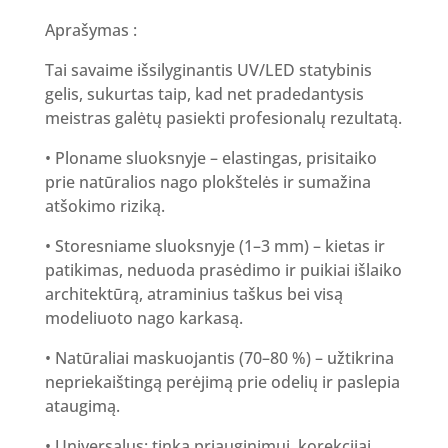
Aprašymas :
Tai savaime išsilyginantis UV/LED statybinis
gelis, sukurtas taip, kad net pradedantysis
meistras galėtų pasiekti profesionalų rezultatą.
• Ploname sluoksnyje – elastingas, prisitaiko
prie natūralios nago plokštelės ir sumažina
atšokimo riziką.
• Storesniame sluoksnyje (1–3 mm) – kietas ir
patikimas, neduoda prasėdimo ir puikiai išlaiko
architektūrą, atraminius taškus bei visą
modeliuoto nago karkasą.
• Natūraliai maskuojantis (70–80 %) – užtikrina
nepriekaištingą perėjimą prie odelių ir paslepia
ataugimą.
• Universalus: tinka priauginimui, korekcijai,