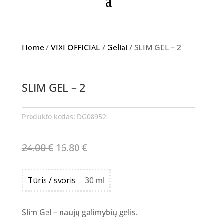
Home
/
VIXI OFFICIAL
/
Geliai
/ SLIM GEL – 2
Akcija!
SLIM GEL – 2
NETURIME
Produkto kodas:
DG08952
Original
Current
24.00
€
16.80
€
price
price
was:
is:
Tūris / svoris
30 ml
24.00 €.
16.80 €.
Slim Gel – naujų galimybių gelis.