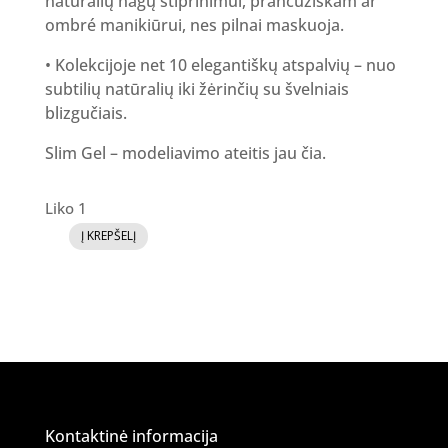
natūralių nagų stiprinimui, prancūziškam ar
ombré manikiūrui, nes pilnai maskuoja.
• Kolekcijoje net 10 elegantiškų atspalvių – nuo
subtilių natūralių iki žėrinčių su švelniais
blizgučiais.
Slim Gel – modeliavimo ateitis jau čia.
Liko 1
Į KREPŠELĮ
produkto
kiekis:
SLIM
GEL
-
14
Kontaktinė informacija