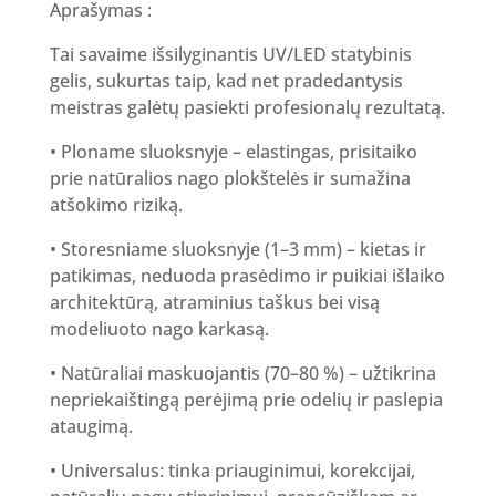
Aprašymas :
Tai savaime išsilyginantis UV/LED statybinis
gelis, sukurtas taip, kad net pradedantysis
meistras galėtų pasiekti profesionalų rezultatą.
• Ploname sluoksnyje – elastingas, prisitaiko
prie natūralios nago plokštelės ir sumažina
atšokimo riziką.
• Storesniame sluoksnyje (1–3 mm) – kietas ir
patikimas, neduoda prasėdimo ir puikiai išlaiko
architektūrą, atraminius taškus bei visą
modeliuoto nago karkasą.
• Natūraliai maskuojantis (70–80 %) – užtikrina
nepriekaištingą perėjimą prie odelių ir paslepia
ataugimą.
• Universalus: tinka priauginimui, korekcijai,