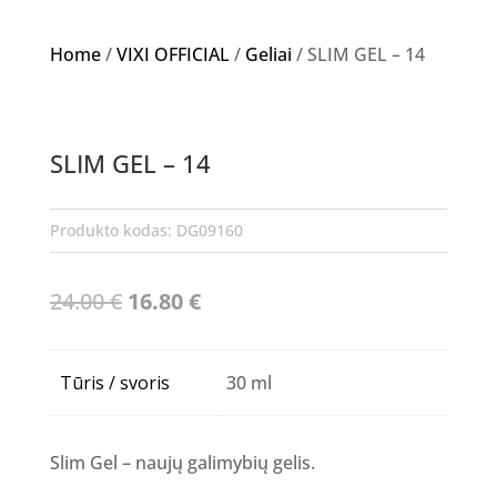
Home
/
VIXI OFFICIAL
/
Geliai
/ SLIM GEL – 14
Akcija!
SLIM GEL – 14
Produkto kodas:
DG09160
Original
Current
24.00
€
16.80
€
price
price
was:
is:
Tūris / svoris
30 ml
24.00 €.
16.80 €.
Slim Gel – naujų galimybių gelis.