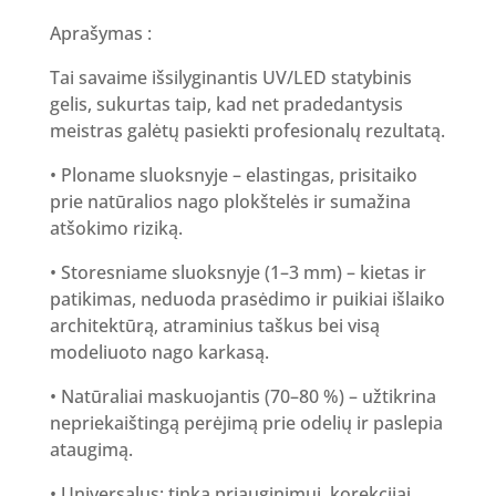
Aprašymas :
Tai savaime išsilyginantis UV/LED statybinis
gelis, sukurtas taip, kad net pradedantysis
meistras galėtų pasiekti profesionalų rezultatą.
• Ploname sluoksnyje – elastingas, prisitaiko
prie natūralios nago plokštelės ir sumažina
atšokimo riziką.
• Storesniame sluoksnyje (1–3 mm) – kietas ir
patikimas, neduoda prasėdimo ir puikiai išlaiko
architektūrą, atraminius taškus bei visą
modeliuoto nago karkasą.
• Natūraliai maskuojantis (70–80 %) – užtikrina
nepriekaištingą perėjimą prie odelių ir paslepia
ataugimą.
• Universalus: tinka priauginimui, korekcijai,