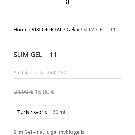
Home
/
VIXI OFFICIAL
/
Geliai
/ SLIM GEL – 11
Akcija!
SLIM GEL – 11
NETURIME
Produkto kodas:
DG09157
Original
Current
24.00
€
16.80
€
price
price
was:
is:
Tūris / svoris
30 ml
24.00 €.
16.80 €.
Slim Gel – naujų galimybių gelis.