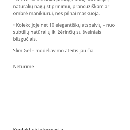
natūralių nagų stiprinimui, prancūziškam ar
ombré manikiūrui, nes pilnai maskuoja.
• Kolekcijoje net 10 elegantiškų atspalvių – nuo
subtilių natūralių iki žėrinčių su švelniais
blizgučiais.
Slim Gel – modeliavimo ateitis jau čia.
Neturime
Kontaktinė informacija