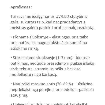
Aprašymas :
Tai savaime išsilyginantis UV/LED statybinis
gelis, sukurtas taip, kad net pradedantysis
meistras galėtų pasiekti profesionalų rezultatą.
• Ploname sluoksnyje – elastingas, prisitaiko
prie natūralios nago plokštelės ir sumažina
atšokimo riziką.
• Storesniame sluoksnyje (1–3 mm) – kietas ir
patikimas, neduoda prasėdimo ir puikiai išlaiko
architektūrą, atraminius taškus bei visą
modeliuoto nago karkasą.
• Natūraliai maskuojantis (70–80 %) – užtikrina
nepriekaištingą perėjimą prie odelių ir paslepia
ataugimą.
• Universalus: tinka priauginimui, korekcijai,