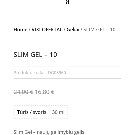
Home
/
VIXI OFFICIAL
/
Geliai
/ SLIM GEL – 10
Akcija!
SLIM GEL – 10
Produkto kodas:
DG08960
Original
Current
24.00
€
16.80
€
price
price
was:
is:
Tūris / svoris
30 ml
24.00 €.
16.80 €.
Slim Gel – naujų galimybių gelis.