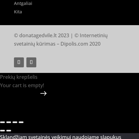
Antgaliai
Kita
© donatagedvile.lt 2023 | © Internetinių
svetainių kūrimas –
Dipolis.com
2020
Prekių krepšelis
Your cart is empty!
Return to shop
Apmokėti
-
0.00 €
0
1
Sklandžiam svetainės veikimui naudojame slapukus