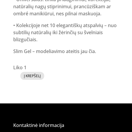
natūralių nagų stiprinimui, prancūziškam ar
ombré manikiūrui, nes pilnai maskuoja.
• Kolekcijoje net 10 elegantiškų atspalvių – nuo
subtilių natūralių iki žėrinčių su švelniais
blizgučiais.
Slim Gel – modeliavimo ateitis jau čia.
Liko 1
Į KREPŠELĮ
produkto
kiekis:
SLIM
GEL
-
10
Kontaktinė informacija