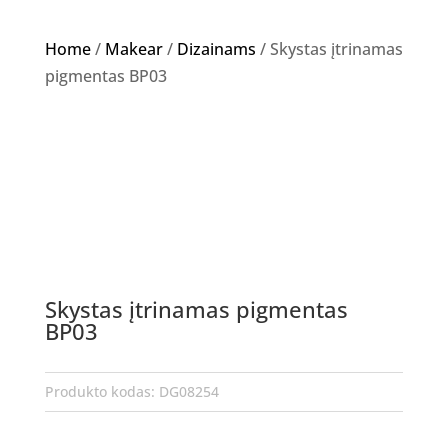
Home
/
Makear
/
Dizainams
/ Skystas įtrinamas
pigmentas BP03
Skystas įtrinamas pigmentas
BP03
Produkto kodas:
DG08254