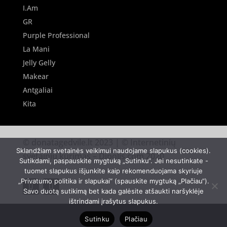
I.Am
GR
Purple Professional
La Mani
Jelly Gelly
Makear
Antgaliai
Kita
© donatagedvile.lt 2023 | © Internetinių
Sklandžiam svetainės veikimui naudojame slapukus (cookies).
svetainių kūrimas –
Dipolis.com
2020
Sutikdami, paspauskite mygtuką „Sutinku“. Jei nesutinkate -
tuomet slapukus išjunkite kaip rekomenduojama skyriuje
„Privatumo politika ir slapukai“ (spauskite mygtuką „Plačiau“).
Savo duotą sutikimą bet kada galėsite atšaukti naršyklėje
ištrindami įrašytus slapukus.
Sutinku
Plačiau