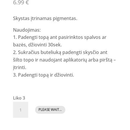
6.99
€
Skystas įtrinamas pigmentas.
Naudojimas:
Padengti topą ant pasirinktos spalvos ar
bazės, džiovinti 30sek.
Sukračius buteliuką padengti skysčio ant
šilto topo ir naudojant aplikatorių arba pirštą –
įtrinti.
Padengti topą ir džiovinti.
Liko 3
produkto
PLEASE WAIT...
kiekis:
Skystas
įtrinamas