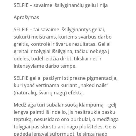
SELFIE – savaime išsilyginančių gelių linija
Aprašymas
SELFIE – tai savaime išsilyginantys geliai,
sukurti meistrams, kuriems svarbus darbo
greitis, kontrolė ir švarus rezultatas. Geliai
greitai ir tolygiai išsilygina, tačiau nebėga į
odeles, todėl leidžia dirbti tiksliai net ir
intensyviame darbo tempe.
SELFIE geliai pasižymi stipresne pigmentacija,
kuri ypač vertinama kuriant „naked nails“
(natūralių, švarių nagų) efektą.
Medžiaga turi subalansuotą klampumą – gelį
lengva paimti iš indelio, jis nesitraukia paskui
teptuką, nesusidaro oro burbulai, o medžiaga
tolygiai pasiskirsto ant nago plokštelės. Gelis
padeda lengvai suformuoti teisingą nago