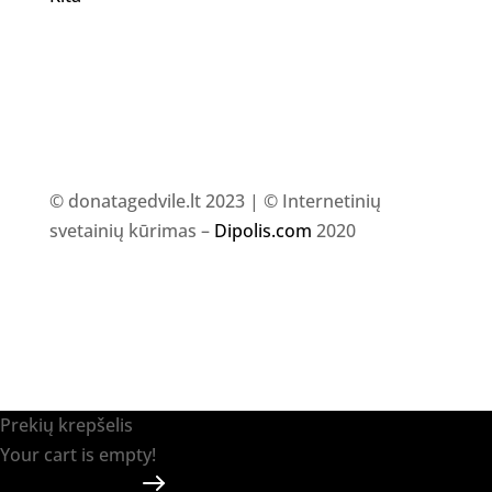
© donatagedvile.lt 2023 | © Internetinių
svetainių kūrimas –
Dipolis.com
2020
Prekių krepšelis
Your cart is empty!
Return to shop
Apmokėti
-
0.00 €