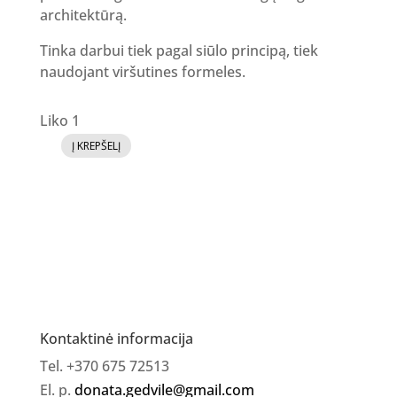
architektūrą.
Tinka darbui tiek pagal siūlo principą, tiek
naudojant viršutines formeles.
Liko 1
Į KREPŠELĮ
produkto
kiekis:
SELFIE
gelis
[SHOT3]
30ml
Kontaktinė informacija
Tel. +370 675 72513
El. p.
donata.gedvile@gmail.com