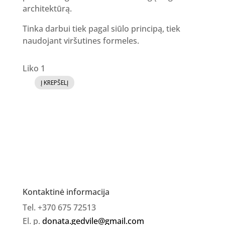
architektūrą.
Tinka darbui tiek pagal siūlo principą, tiek
naudojant viršutines formeles.
Liko 1
Į KREPŠELĮ
produkto
kiekis:
SELFIE
gelis
[SHOT2]
30ml
Kontaktinė informacija
Tel. +370 675 72513
El. p.
donata.gedvile@gmail.com