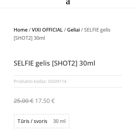
Home
/
VIXI OFFICIAL
/
Geliai
/ SELFIE gelis
[SHOT2] 30ml
Akcija!
SELFIE gelis [SHOT2] 30ml
Produkto kodas:
DG09114
Original
Current
25.00
€
17.50
€
price
price
was:
is:
Tūris / svoris
30 ml
25.00 €.
17.50 €.