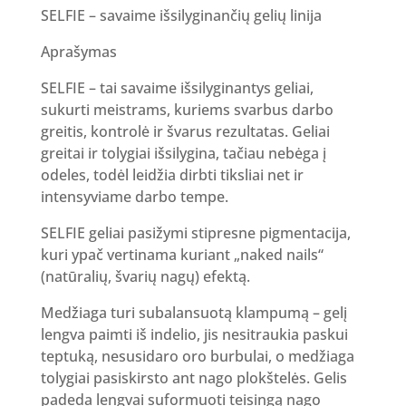
SELFIE – savaime išsilyginančių gelių linija
Aprašymas
SELFIE – tai savaime išsilyginantys geliai,
sukurti meistrams, kuriems svarbus darbo
greitis, kontrolė ir švarus rezultatas. Geliai
greitai ir tolygiai išsilygina, tačiau nebėga į
odeles, todėl leidžia dirbti tiksliai net ir
intensyviame darbo tempe.
SELFIE geliai pasižymi stipresne pigmentacija,
kuri ypač vertinama kuriant „naked nails“
(natūralių, švarių nagų) efektą.
Medžiaga turi subalansuotą klampumą – gelį
lengva paimti iš indelio, jis nesitraukia paskui
teptuką, nesusidaro oro burbulai, o medžiaga
tolygiai pasiskirsto ant nago plokštelės. Gelis
padeda lengvai suformuoti teisingą nago