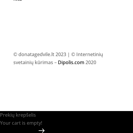
© donatagedvile.lt 2023 | © Internetinių
svetainių kūrimas –
Dipolis.com
2020
Prekių krepšelis
Your cart is empty!
Return to shop
Apmokėti
-
0.00 €