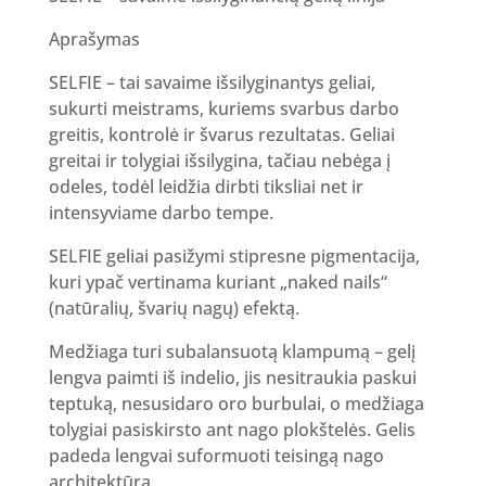
Aprašymas
SELFIE – tai savaime išsilyginantys geliai,
sukurti meistrams, kuriems svarbus darbo
greitis, kontrolė ir švarus rezultatas. Geliai
greitai ir tolygiai išsilygina, tačiau nebėga į
odeles, todėl leidžia dirbti tiksliai net ir
intensyviame darbo tempe.
SELFIE geliai pasižymi stipresne pigmentacija,
kuri ypač vertinama kuriant „naked nails“
(natūralių, švarių nagų) efektą.
Medžiaga turi subalansuotą klampumą – gelį
lengva paimti iš indelio, jis nesitraukia paskui
teptuką, nesusidaro oro burbulai, o medžiaga
tolygiai pasiskirsto ant nago plokštelės. Gelis
padeda lengvai suformuoti teisingą nago
architektūrą.