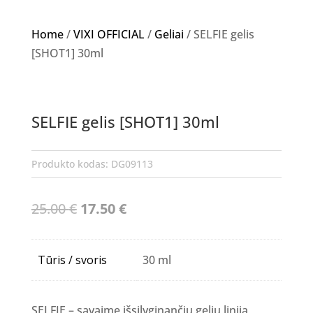
Home
/
VIXI OFFICIAL
/
Geliai
/ SELFIE gelis
[SHOT1] 30ml
Akcija!
SELFIE gelis [SHOT1] 30ml
NETURIME
Produkto kodas:
DG09113
Original
Current
25.00
€
17.50
€
price
price
was:
is:
Tūris / svoris
30 ml
25.00 €.
17.50 €.
SELFIE – savaime išsilyginančių gelių linija