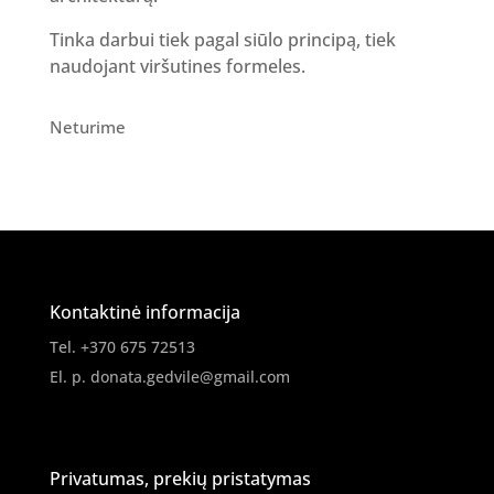
Tinka darbui tiek pagal siūlo principą, tiek
naudojant viršutines formeles.
Neturime
Kontaktinė informacija
Tel. +370 675 72513
El. p.
donata.gedvile@gmail.com
Privatumas, prekių pristatymas