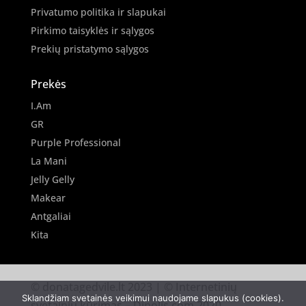
Privatumo politika ir slapukai
Pirkimo taisyklės ir sąlygos
Prekių pristatymo sąlygos
Prekės
I.Am
GR
Purple Professional
La Mani
Jelly Gelly
Makear
Antgaliai
Kita
© donatagedvile.lt 2023 | © Internetinių
Sklandžiam svetainės veikimui naudojame slapukus (cookies).
svetainių kūrimas –
Dipolis.com
2020