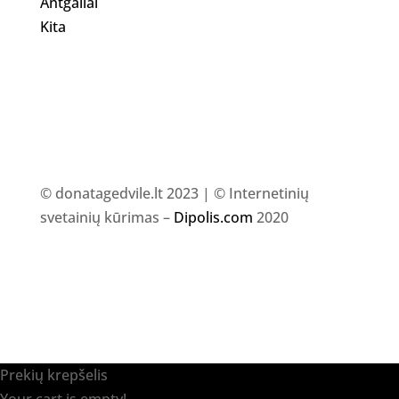
Antgaliai
Kita
© donatagedvile.lt 2023 | © Internetinių
svetainių kūrimas –
Dipolis.com
2020
Prekių krepšelis
Your cart is empty!
Return to shop