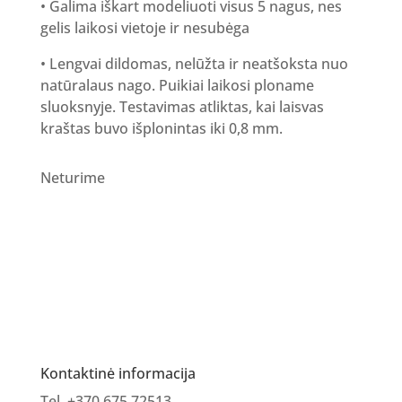
• Galima iškart modeliuoti visus 5 nagus, nes
gelis laikosi vietoje ir nesubėga
• Lengvai dildomas, nelūžta ir neatšoksta nuo
natūralaus nago. Puikiai laikosi ploname
sluoksnyje. Testavimas atliktas, kai laisvas
kraštas buvo išplonintas iki 0,8 mm.
Neturime
Kontaktinė informacija
Tel. +370 675 72513