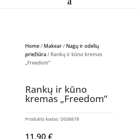
Home
/
Makear
/
Nagų ir odelių
priežiūra
/ Rankų ir kūno kremas
„Freedom”
Rankų ir kūno
kremas „Freedom”
Produkto kodas:
DG08678
11.90
€