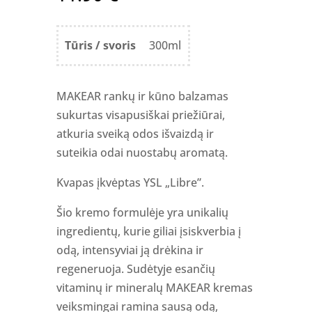
Tūris / svoris
300ml
MAKEAR rankų ir kūno balzamas
sukurtas visapusiškai priežiūrai,
atkuria sveiką odos išvaizdą ir
suteikia odai nuostabų aromatą.
Kvapas įkvėptas YSL „Libre”.
Šio kremo formulėje yra unikalių
ingredientų, kurie giliai įsiskverbia į
odą, intensyviai ją drėkina ir
regeneruoja. Sudėtyje esančių
vitaminų ir mineralų MAKEAR kremas
veiksmingai ramina sausą odą,