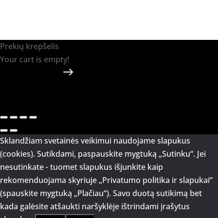
Prekių krepšelis
Your cart is empty!
Return to shop
Apmokėti
-
0.00 €
0
1
Sklandžiam svetainės veikimui naudojame slapukus
(cookies). Sutikdami, paspauskite mygtuką „Sutinku“. Jei
nesutinkate - tuomet slapukus išjunkite kaip
rekomenduojama skyriuje „Privatumo politika ir slapukai“
(spauskite mygtuką „Plačiau“). Savo duotą sutikimą bet
kada galėsite atšaukti naršyklėje ištrindami įrašytus