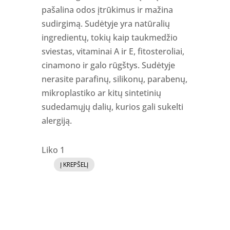
pašalina odos įtrūkimus ir mažina
sudirgimą. Sudėtyje yra natūralių
ingredientų, tokių kaip taukmedžio
sviestas, vitaminai A ir E, fitosteroliai,
cinamono ir galo rūgštys. Sudėtyje
nerasite parafinų, silikonų, parabenų,
mikroplastiko ar kitų sintetinių
sudedamųjų dalių, kurios gali sukelti
alergiją.
Liko 1
Į KREPŠELĮ
produkto
kiekis:
Rankų
ir
kūno