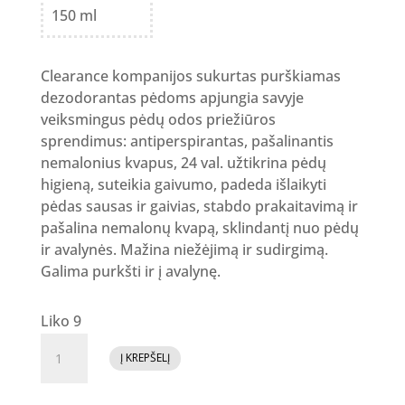
150 ml
Clearance kompanijos sukurtas purškiamas
dezodorantas pėdoms apjungia savyje
veiksmingus pėdų odos priežiūros
sprendimus: antiperspirantas, pašalinantis
nemalonius kvapus, 24 val. užtikrina pėdų
higieną, suteikia gaivumo, padeda išlaikyti
pėdas sausas ir gaivias, stabdo prakaitavimą ir
pašalina nemalonų kvapą, sklindantį nuo pėdų
ir avalynės. Mažina niežėjimą ir sudirgimą.
Galima purkšti ir į avalynę.
Liko 9
produkto
Į KREPŠELĮ
kiekis:
Purškiamas