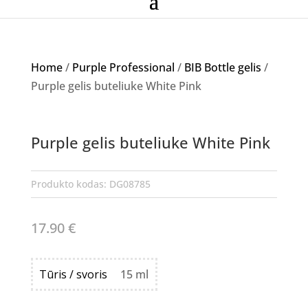
Home
/
Purple Professional
/
BIB Bottle gelis
/
Purple gelis buteliuke White Pink
NETURIME
Purple gelis buteliuke White Pink
Produkto kodas:
DG08785
17.90
€
Tūris / svoris
15 ml