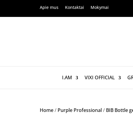
Apie mus
Kontaktai
Mokymai
I.AM
VIXI OFFICIAL
G
Home
/
Purple Professional
/
BIB Bottle g