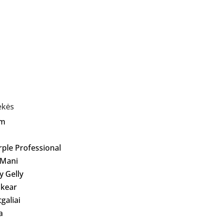
ekės
Am
rple Professional
 Mani
ly Gelly
kear
galiai
a