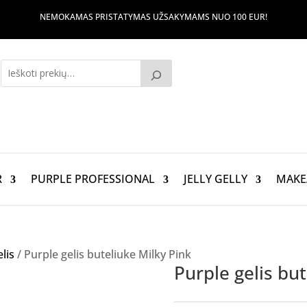
NEMOKAMAS PRISTATYMAS UŽSAKYMAMS NUO 100 EUR!
R
PURPLE PROFESSIONAL
JELLY GELLY
MAKE
elis
/ Purple gelis buteliuke Milky Pink
Purple gelis but