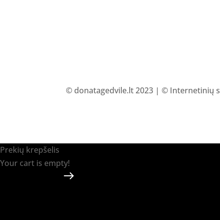
© donatagedvile.lt 2023 | © Internetinių 
Prekių krepšelis
Your cart is empty!
Return to shop
Apmokėti
-
0.00 €
0
1