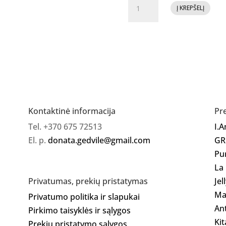
produkto
Į KREPŠELĮ
kiekis:
Purple
gelis
buteliuke
Milky
Pink
Kontaktinė informacija
Pr
Tel. +370 675 72513
I.
El. p.
donata.gedvile@gmail.com
GR
Pu
La
Jel
Privatumas, prekių pristatymas
Ma
Privatumo politika ir slapukai
Ant
Pirkimo taisyklės ir sąlygos
Kit
Prekių pristatymo sąlygos