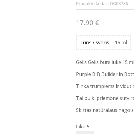
Produkto kodas:
DG08786
17.90
€
Tūris / svoris
15 ml
Gelis Gelis buteliuke 15 ml
Purple BIB Builder in Bottl
Tinka trumpiems ir viduti
Tai puiki priemonė sutvirt
Skirtas natūralaus nago su
Liko 5