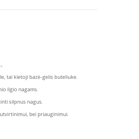
.,
e, tai kietoji bazė-gelis buteliuke.
nio ilgio nagams.
inti silpnus nagus.
tvirtinimui, bei priauginimui.