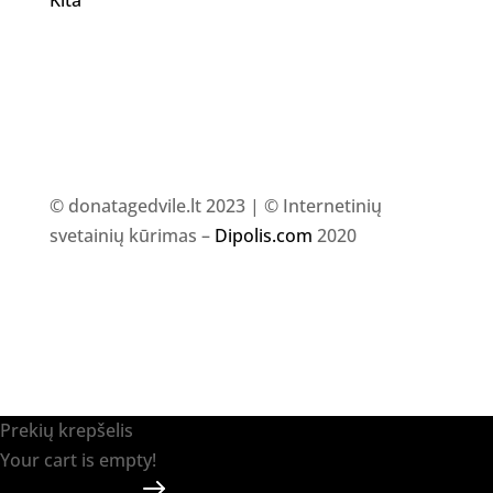
© donatagedvile.lt 2023 | © Internetinių
svetainių kūrimas –
Dipolis.com
2020
Prekių krepšelis
Your cart is empty!
Return to shop