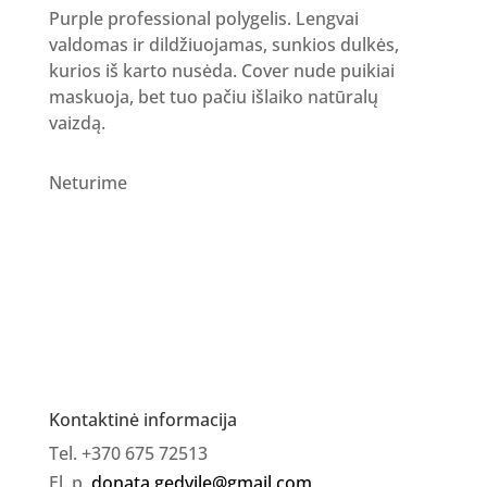
Purple professional polygelis. Lengvai
valdomas ir dildžiuojamas, sunkios dulkės,
kurios iš karto nusėda. Cover nude puikiai
maskuoja, bet tuo pačiu išlaiko natūralų
vaizdą.
Neturime
Kontaktinė informacija
Tel. +370 675 72513
El. p.
donata.gedvile@gmail.com