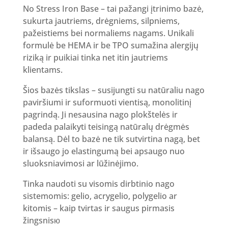
No Stress Iron Base – tai pažangi įtrinimo bazė,
sukurta jautriems, drėgniems, silpniems,
pažeistiems bei normaliems nagams. Unikali
formulė be HEMA ir be TPO sumažina alergijų
riziką ir puikiai tinka net itin jautriems
klientams.
Šios bazės tikslas – susijungti su natūraliu nago
paviršiumi ir suformuoti vientisą, monolitinį
pagrindą. Ji nesausina nago plokštelės ir
padeda palaikyti teisingą natūralų drėgmės
balansą. Dėl to bazė ne tik sutvirtina nagą, bet
ir išsaugo jo elastingumą bei apsaugo nuo
sluoksniavimosi ar lūžinėjimo.
Tinka naudoti su visomis dirbtinio nago
sistemomis: gelio, acrygelio, polygelio ar
kitomis – kaip tvirtas ir saugus pirmasis
žingsnisю