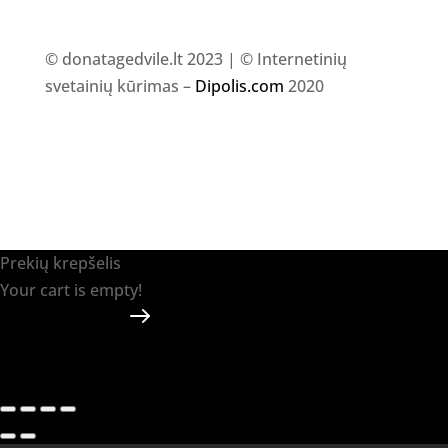
© donatagedvile.lt 2023 | © Internetinių
svetainių kūrimas –
Dipolis.com
2020
Prekių krepšelis
Your cart is empty!
Return to shop
Apmokėti
-
0.00 €
0
1