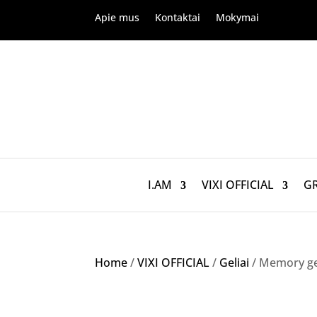
Apie mus
Kontaktai
Mokymai
I.AM
VIXI OFFICIAL
G
Home
/
VIXI OFFICIAL
/
Geliai
/ Memory geli
Akcija!