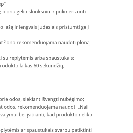
ep”
 plonu gelio sluoksniu ir polimerizuoti
lašą ir lengvais judesiais pristumti gelį
 pat šono rekomenduojama naudoti ploną
i su replytėmis arba spaustukais;
produkto laikas 60 sekundžių;
prie odos, siekiant išvengti nubėgimo;
nt odos, rekomenduojama naudoti „Nail
valymui bei įsitikinti, kad produkto neliko
;
lytėmis ar spaustukais svarbu patiktinti