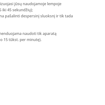
izuojasi jūsų naudojamoje lempoje
 iki 45 sekundžių);
na pašalinti despersinį sluoksnį ir tik tada
menduojama naudoti tik aparatą
 15 tūkst. per minutę).