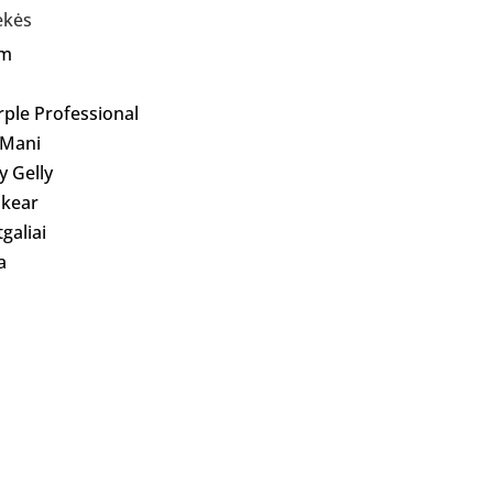
ekės
Am
rple Professional
 Mani
ly Gelly
kear
galiai
a