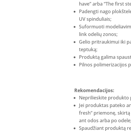
have” arba “The first st
Padengti nago plokštelę
UV spinduliais;
Suformuoti modeliavimo 
link odelių zonos;
Gelio pritraukimui iki
teptuką;
Produktą galima spaust
Pilnos polimerizacijos 
Rekomendacijos:
Neprilieskite produkto 
Jei produktas pateko a
fresh“ priemonę, skirtą 
ant odos arba po odele
Spaudžiant produktą rep