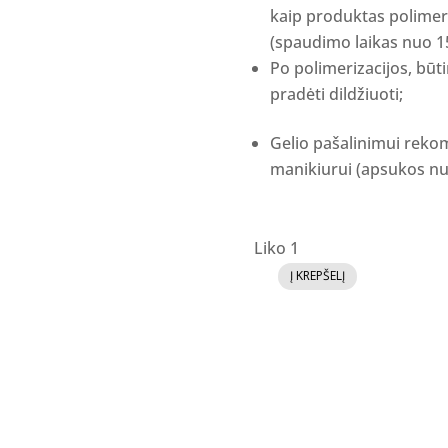
kaip produktas polimer
(spaudimo laikas nuo 15
Po polimerizacijos, būti
pradėti dildžiuoti;
Gelio pašalinimui reko
manikiurui (apsukos nuo
Liko 1
Į KREPŠELĮ
produkto
kiekis:
Memory
gelis
"Brilli
white"