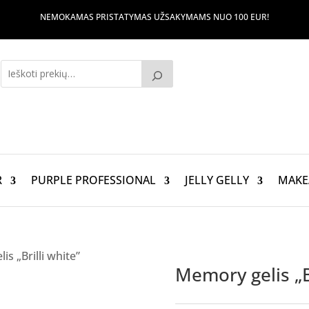
NEMOKAMAS PRISTATYMAS UŽSAKYMAMS NUO 100 EUR!
R
PURPLE PROFESSIONAL
JELLY GELLY
MAKE
s „Brilli white”
Memory gelis „Br