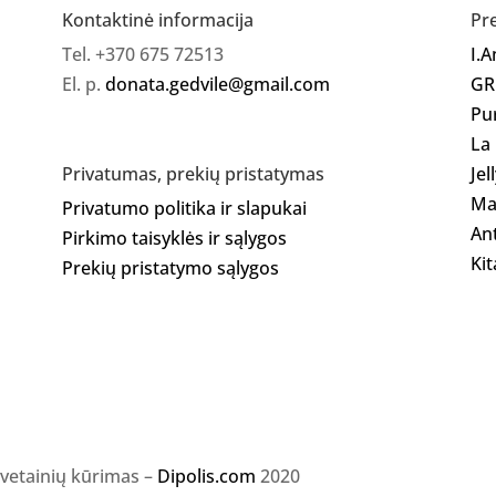
Kontaktinė informacija
Pr
Tel. +370 675 72513
I.
El. p.
donata.gedvile@gmail.com
GR
Pu
La
Jel
Privatumas, prekių pristatymas
Ma
Privatumo politika ir slapukai
Ant
Pirkimo taisyklės ir sąlygos
Kit
Prekių pristatymo sąlygos
svetainių kūrimas –
Dipolis.com
2020