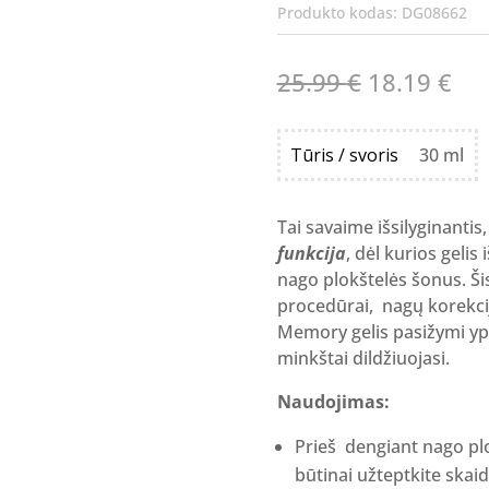
Produkto kodas:
DG08662
Original
Cur
25.99
€
18.19
€
price
pri
was:
is:
Tūris / svoris
30 ml
25.99 €.
18.
Tai savaime išsilyginanti
funkcija
, dėl kurios gelis
nago plokštelės šonus. Ši
procedūrai, nagų korekcija
Memory gelis pasižymi ypa
minkštai dildžiuojasi.
Naudojimas:
Prieš dengiant nago plo
būtinai užteptkite skai