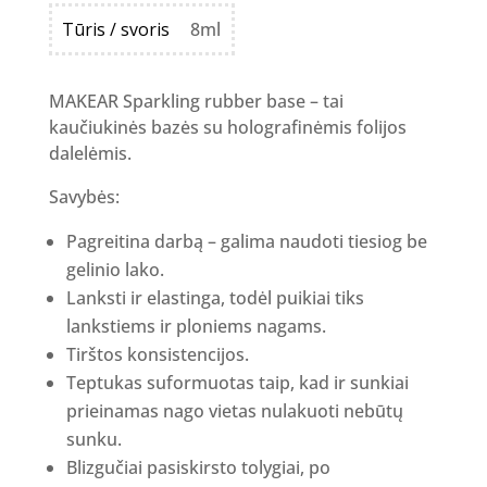
was:
is:
Tūris / svoris
8ml
10.99 €.
5.49 €.
MAKEAR Sparkling rubber base – tai
kaučiukinės bazės su holografinėmis folijos
dalelėmis.
Savybės:
Pagreitina darbą – galima naudoti tiesiog be
gelinio lako.
Lanksti ir elastinga, todėl puikiai tiks
lankstiems ir ploniems nagams.
Tirštos konsistencijos.
Teptukas suformuotas taip, kad ir sunkiai
prieinamas nago vietas nulakuoti nebūtų
sunku.
Blizgučiai pasiskirsto tolygiai, po