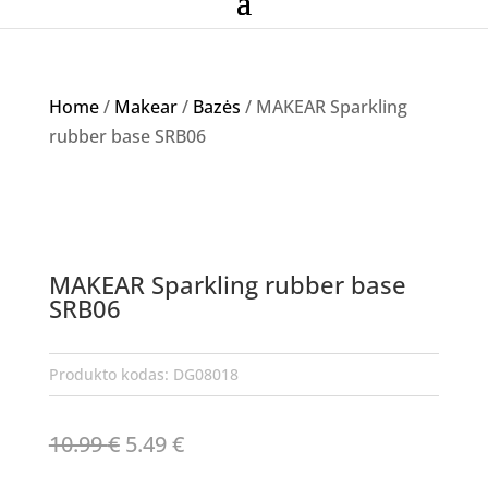
Home
/
Makear
/
Bazės
/ MAKEAR Sparkling
rubber base SRB06
Akcija!
MAKEAR Sparkling rubber base
SRB06
Produkto kodas:
DG08018
Original
Current
10.99
€
5.49
€
price
price