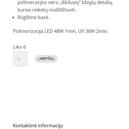
polimeracijos nėra „iškilusių” blizgių detalių,
kurias reikėtų nudildžiuoti.
Rūgštinė bazė.
Polimerizacija LED 48W 1min, UV 36W 2min.
Liko 6
produkto
Į KREPŠELĮ
kiekis:
MAKEAR
Sparkling
rubber
base
SRB06
Kontaktinė informacija