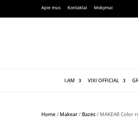
Apie mus
Kontaktai
Mokymai
I.AM
VIXI OFFICIAL
G
Home
/
Makear
/
Bazės
/ MAKEAR Color r
Akcija!