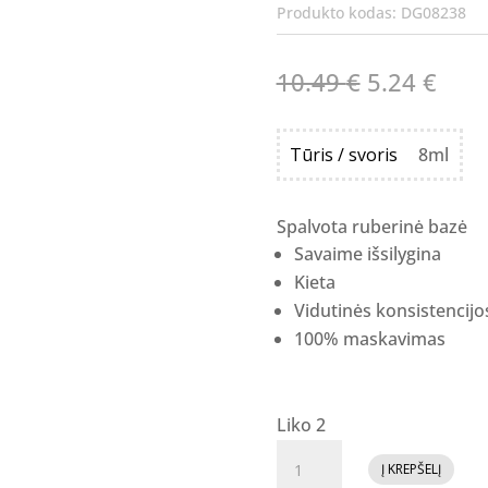
Produkto kodas:
DG08238
Original
Curr
10.49
€
5.24
€
price
pric
was:
is:
Tūris / svoris
8ml
10.49 €.
5.24
Spalvota ruberinė bazė
Savaime išsilygina
Kieta
Vidutinės konsistencijo
100% maskavimas
Liko 2
produkto
Į KREPŠELĮ
kiekis: