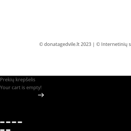
© donatagedvile.lt 2023 | © Internetinių 
Prekių krepšelis
Your cart is empty!
Return to shop
Apmokėti
-
0.00 €
0
1