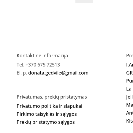
MAKEAR
Color
rubber
base
Blue
Kontaktinė informacija
Pr
Tel. +370 675 72513
I.
El. p.
donata.gedvile@gmail.com
GR
Pu
La
Jel
Privatumas, prekių pristatymas
Ma
Privatumo politika ir slapukai
Ant
Pirkimo taisyklės ir sąlygos
Kit
Prekių pristatymo sąlygos