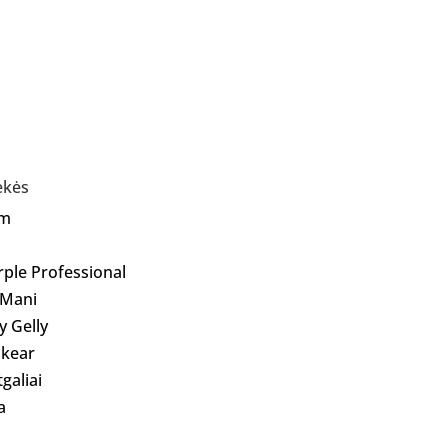
ekės
Am
rple Professional
 Mani
ly Gelly
kear
galiai
a