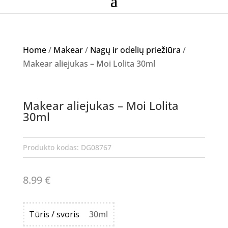
Home
/
Makear
/
Nagų ir odelių priežiūra
/
Makear aliejukas – Moi Lolita 30ml
NETURIME
Makear aliejukas – Moi Lolita
30ml
Produkto kodas:
DG08767
8.99
€
Tūris / svoris
30ml