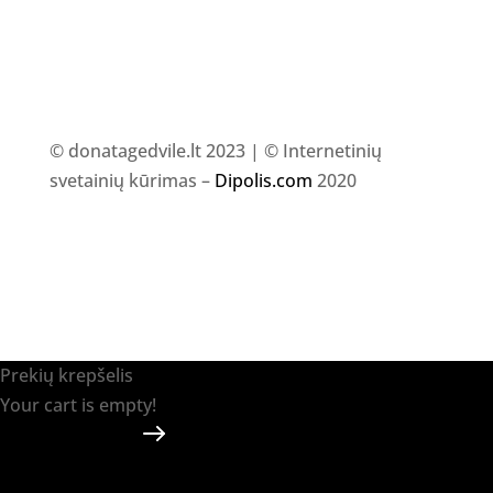
© donatagedvile.lt 2023 | © Internetinių
svetainių kūrimas –
Dipolis.com
2020
Prekių krepšelis
Your cart is empty!
Return to shop
Apmokėti
-
0.00 €
0