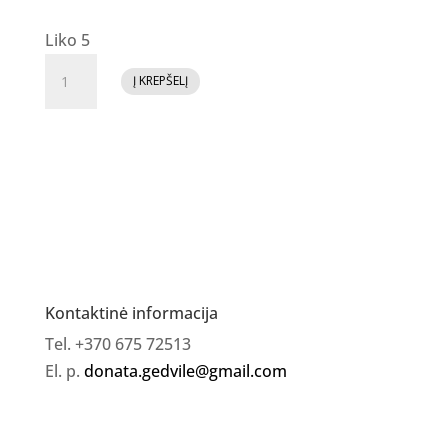
Liko 5
produkto
Į KREPŠELĮ
kiekis:
Kietmetalio
antgalis
"Eglutė"
žalia,
DE
Kontaktinė informacija
Tel. +370 675 72513
El. p.
donata.gedvile@gmail.com