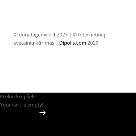
© donatagedvile.lt 2023 | © Internetinių
svetainių kūrimas –
Dipolis.com
2020
Prekių krepšelis
Your cart is empty!
Return to shop
Apmokėti
-
0.00 €
0
1