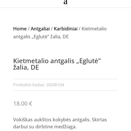
Home
/
Antgaliai
/
Karbidiniai
/ Kietmetalio
antgalis „Eglutė” žalia, DE
Kietmetalio antgalis „Eglutė”
žalia, DE
Produkto kodas:
DG08104
18.00
€
Vokiškas aukštos kokybės antgalis. Skirtas
darbui su dirbtine medžiaga.