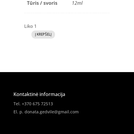
Tūris / svoris
12ml
Liko 1
Į KREPŠELĮ
produkto
kiekis:
Jelly
Gelly
top
coat
MATTE
Kontaktinė informacija
12ml
Tel. +370 675 72513
El. p.
donata.gedvile@gmail.com