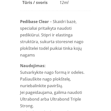
Tūris / svoris
12ml
Pedibase Clear
– Skaidri bazė,
specialiai pritaikyta naudoti
pedikiūrui. Stipri ir elastinga
struktūra, sukurta storesnei nago
plokštelei todėl puikiai tinka kojų
nagams
Naudojimas:
Sutvarkykite nago formą ir odeles.
Pašiauškite nago plokštelę,
nuriebalinkite paviršių.
Jei pageidaujama, galima naudoti
Ultrabond arba Ultrabond Triple
Strong.