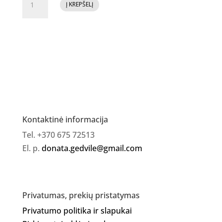
Į KREPŠELĮ
kiekis:
Jelly
Gelly
ovalus
akrilo/polygelio
teptukas
ilgesnis
Kontaktinė informacija
Tel. +370 675 72513
El. p.
donata.gedvile@gmail.com
Privatumas, prekių pristatymas
Privatumo politika ir slapukai