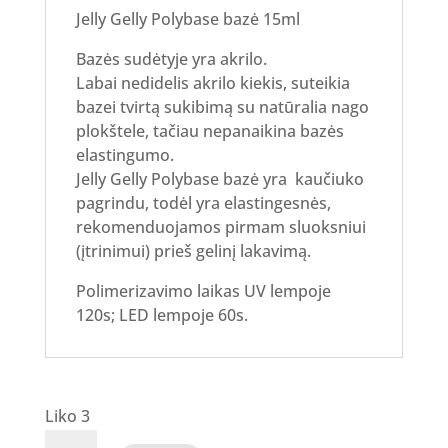
Jelly Gelly Polybase bazė 15ml
Bazės sudėtyje yra akrilo.
Labai nedidelis akrilo kiekis, suteikia
bazei tvirtą sukibimą su natūralia nago
plokštele, tačiau nepanaikina bazės
elastingumo.
Jelly Gelly Polybase bazė yra kaučiuko
pagrindu, todėl yra elastingesnės,
rekomenduojamos pirmam sluoksniui
(įtrinimui) prieš gelinį lakavimą.
Polimerizavimo laikas UV lempoje
120s; LED lempoje 60s.
Liko 3
produkto