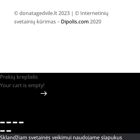
© donatagedvile.lt 2023 | © Internetinių
svetainių kūrimas –
Dipolis.com
2020
Prekių krepšelis
Your cart is empty!
Return to shop
Apmokėti
-
0.00 €
0
1
Sklandžiam svetainės veikimui naudojame slapukus