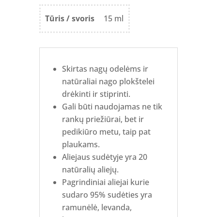
Tūris / svoris
15 ml
Skirtas nagų odelėms ir
natūraliai nago plokštelei
drėkinti ir stiprinti.
Gali būti naudojamas ne tik
rankų priežiūrai, bet ir
pedikiūro metu, taip pat
plaukams.
Aliejaus sudėtyje yra 20
natūralių aliejų.
Pagrindiniai aliejai kurie
sudaro 95% sudėties yra
ramunėlė, levanda,