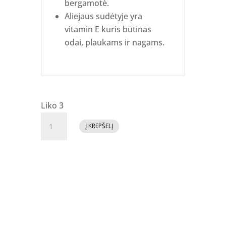
bergamotė.
Aliejaus sudėtyje yra
vitamin E kuris būtinas
odai, plaukams ir nagams.
Liko 3
produkto
Į KREPŠELĮ
kiekis:
Jelly
Gelly
OILY
DROPS