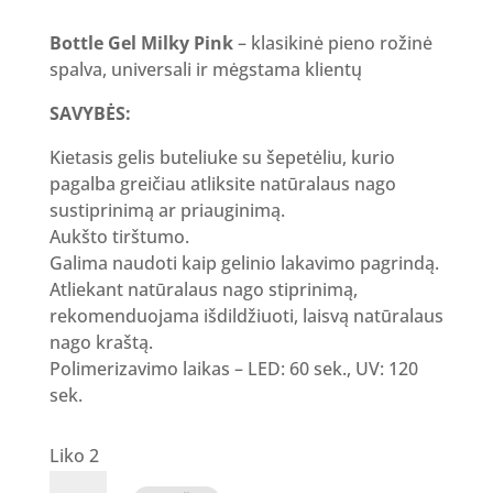
Bottle Gel Milky Pink
– klasikinė pieno rožinė
spalva, universali ir mėgstama klientų
SAVYBĖS:
Kietasis gelis buteliuke su šepetėliu, kurio
pagalba greičiau atliksite natūralaus nago
sustiprinimą ar priauginimą.
Aukšto tirštumo.
Galima naudoti kaip gelinio lakavimo pagrindą.
Atliekant natūralaus nago stiprinimą,
rekomenduojama išdildžiuoti, laisvą natūralaus
nago kraštą.
Polimerizavimo laikas – LED: 60 sek., UV: 120
sek.
Liko 2
produkto