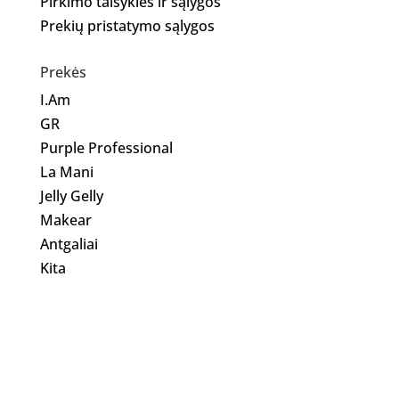
Pirkimo taisyklės ir sąlygos
Prekių pristatymo sąlygos
Prekės
I.Am
GR
Purple Professional
La Mani
Jelly Gelly
Makear
Antgaliai
Kita