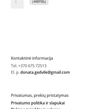
Į KREPŠELĮ
kiekis:
Jelly
Gelly
Hard
Bottle
Gel
MILKY
PINK
12ml
Kontaktinė informacija
Tel. +370 675 72513
El. p.
donata.gedvile@gmail.com
Privatumas, prekių pristatymas
Privatumo politika ir slapukai