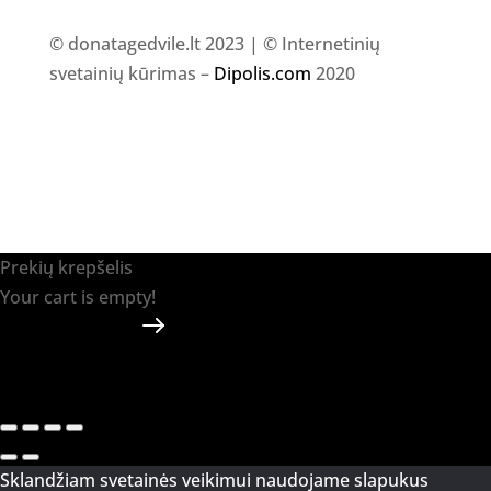
© donatagedvile.lt 2023 | © Internetinių
svetainių kūrimas –
Dipolis.com
2020
Prekių krepšelis
Your cart is empty!
Return to shop
Apmokėti
-
0.00 €
0
1
Sklandžiam svetainės veikimui naudojame slapukus