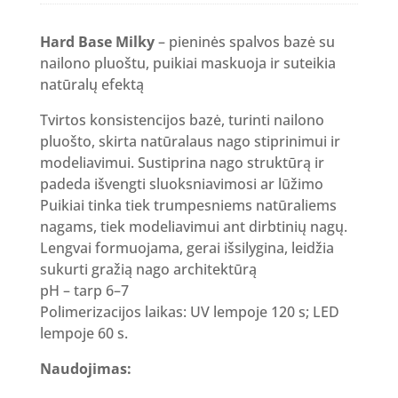
Hard Base Milky
– pieninės spalvos bazė su
nailono pluoštu, puikiai maskuoja ir suteikia
natūralų efektą
Tvirtos konsistencijos bazė, turinti nailono
pluošto, skirta natūralaus nago stiprinimui ir
modeliavimui. Sustiprina nago struktūrą ir
padeda išvengti sluoksniavimosi ar lūžimo
Puikiai tinka tiek trumpesniems natūraliems
nagams, tiek modeliavimui ant dirbtinių nagų.
Lengvai formuojama, gerai išsilygina, leidžia
sukurti gražią nago architektūrą
pH – tarp 6–7
Polimerizacijos laikas: UV lempoje 120 s; LED
lempoje 60 s.
Naudojimas: