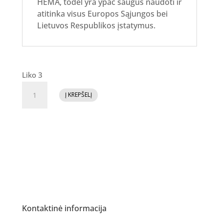
HEMA, todėl yra ypač saugus naudoti ir
atitinka visus Europos Sąjungos bei
Lietuvos Respublikos įstatymus.
Liko 3
produkto
Į KREPŠELĮ
kiekis:
Jelly
Gelly
Hard
Base
(Fiber)
SWEET
PINK
12ml
Kontaktinė informacija