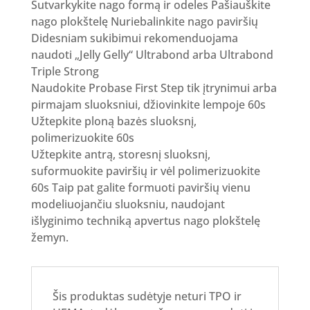
Sutvarkykite nago formą ir odeles Pašiauškite
nago plokštelę Nuriebalinkite nago paviršių
Didesniam sukibimui rekomenduojama
naudoti „Jelly Gelly“ Ultrabond arba Ultrabond
Triple Strong
Naudokite Probase First Step tik įtrynimui arba
pirmajam sluoksniui, džiovinkite lempoje 60s
Užtepkite ploną bazės sluoksnį,
polimerizuokite 60s
Užtepkite antrą, storesnį sluoksnį,
suformuokite paviršių ir vėl polimerizuokite
60s Taip pat galite formuoti paviršių vienu
modeliuojančiu sluoksniu, naudojant
išlyginimo techniką apvertus nago plokštelę
žemyn.
Šis produktas sudėtyje neturi TPO ir